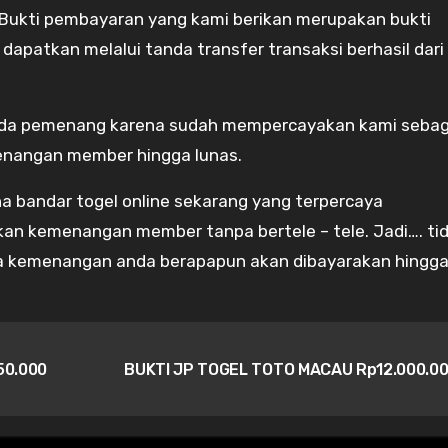
 Bukti pembayaran yang kami berikan merupakan bukti
dapatkan melalui tanda transfer transaksi berhasil dari
ada pemenang karena sudah mempercayakan kami sebag
nangan member hingga lunas.
na bandar togel online sekarang yang terpercaya
an kemenangan member tanpa bertele – tele. Jadi…. ti
a kemenangan anda berapapun akan dibayarakan hingga
50.000
BUKTI JP TOGEL TOTO MACAU Rp12.000.0