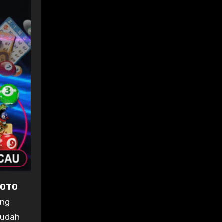
TOTO
ang
sudah