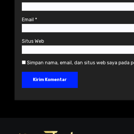
Email
*
Situs Web
Simpan nama, email, dan situs web saya pada p