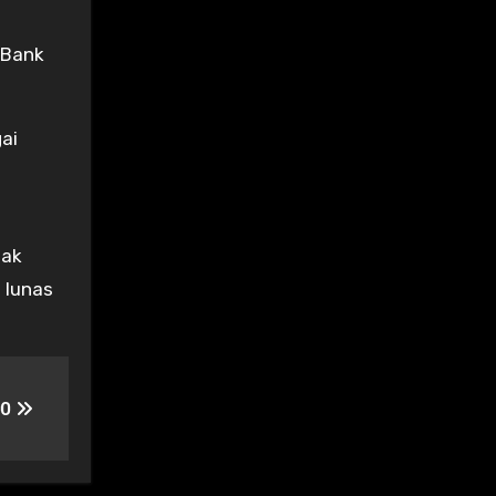
 Bank
ai
dak
 lunas
00