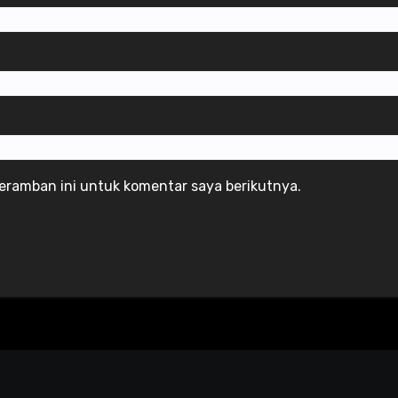
eramban ini untuk komentar saya berikutnya.