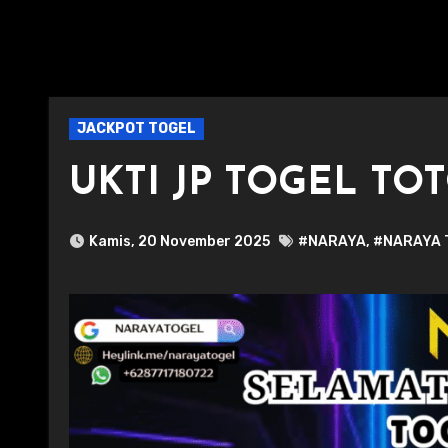
JACKPOT TOGEL
UKTI JP TOGEL TOT
Kamis, 20 November 2025
#NARAYA
,
#NARAYA 