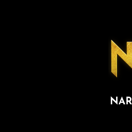
Skip
to
content
NAR