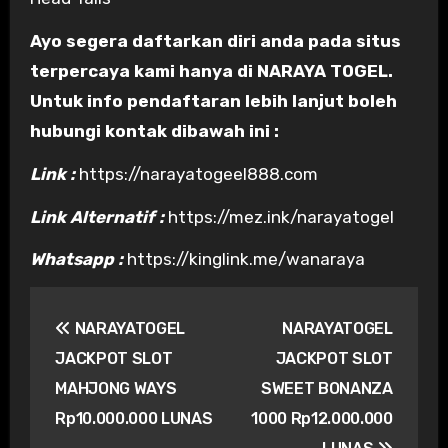
Ayo segera daftarkan diri anda pada situs
terpercaya kami hanya di NARAYA TOGEL.
Untuk info pendaftaran lebih lanjut boleh
hubungi kontak dibawah ini :
Link :
https://narayatogeel888.com
Link Alternatif :
https://mez.ink/narayatogel
Whatsapp :
https://kinglink.me/wanaraya
Navigasi
NARAYATOGEL
NARAYATOGEL
pos
JACKPOT SLOT
JACKPOT SLOT
MAHJONG WAYS
SWEET BONANZA
Rp10.000.000 LUNAS
1000 Rp12.000.000