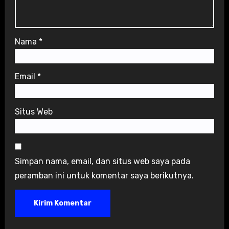
Nama
*
Email
*
Situs Web
Simpan nama, email, dan situs web saya pada
peramban ini untuk komentar saya berikutnya.