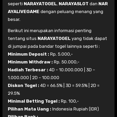
seperti
NARAYATOGEL
,
NARAYASLOT
dan
NAR
AYALIVEGAME
dengan peluang menang yang
besar.
Berikut ini merupakan informasi penting
tentang situs
NARAYATOGEL
yang tidak dapat
di jumpai pada bandar togel lainnya seperti :
Minimum Deposit :
Rp. 5.000,-
Minimum Withdraw :
Rp. 50.000,-
Hadiah Terbesar :
4D – 10.000.000 | 3D –
1.000.000 | 2D – 100.000
Diskon Togel :
4D = 66.5% | 3D = 59.5% | 2D =
29.5%
Minimal Betting Togel :
Rp. 100,-
Pilihan Mata Uang :
Indonesia Rupiah (IDR)
Pilihan Bank :