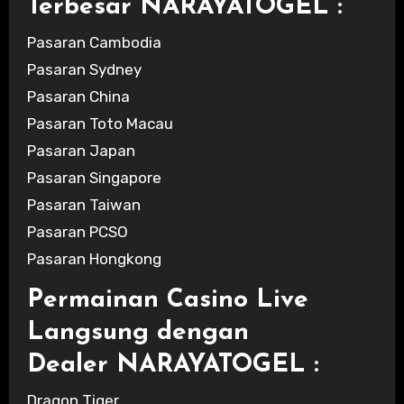
Terbesar
NARAYATOGEL
:
Pasaran Cambodia
Pasaran Sydney
Pasaran China
Pasaran Toto Macau
Pasaran Japan
Pasaran Singapore
Pasaran Taiwan
Pasaran PCSO
Pasaran Hongkong
Permainan Casino Live
Langsung dengan
Dealer NARAYATOGEL :
Dragon Tiger