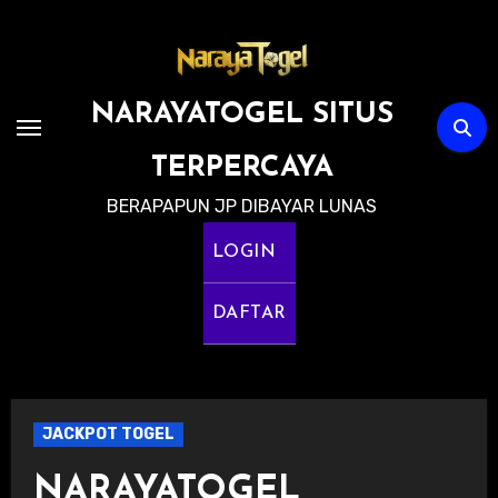
Skip
to
content
NARAYATOGEL SITUS
TERPERCAYA
BERAPAPUN JP DIBAYAR LUNAS
LOGIN
DAFTAR
JACKPOT TOGEL
NARAYATOGEL