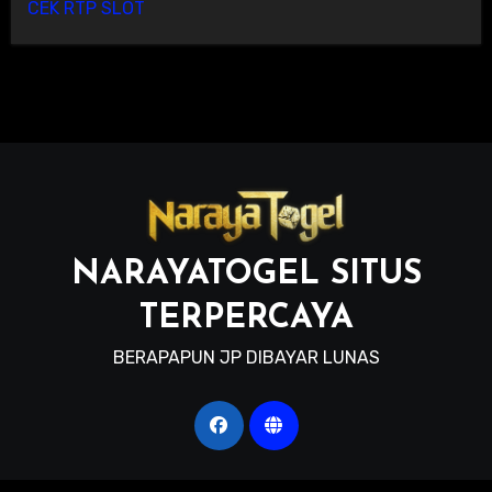
CEK RTP SLOT
NARAYATOGEL SITUS
TERPERCAYA
BERAPAPUN JP DIBAYAR LUNAS