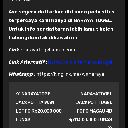
Ayo segera daftarkan diri anda pada situs
terpercaya kami hanya di NARAYA TOGEL.
Untuk info pendaftaran lebih lanjut boleh
hubungi kontak dibawah ini :
Link :
narayatogellaman.com
Link Alternatif :
https://bio.site/narayatogel
Whatsapp :
https://kinglink.me/wanaraya
Navigasi
NARAYATOGEL
NARAYATOGEL
pos
JACKPOT TAIWAN
JACKPOT TOGEL
LOTTO Rp20.000.000
TOTO MACAU 4D
LUNAS
Rp11.500.000 LUNAS