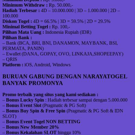
Minimum Withdraw :
Rp. 50.000,-
Hadiah Terbesar :
4D – 10.000.000 | 3D – 1.000.000 | 2D –
100.000
Diskon Togel :
4D = 66.5% | 3D = 59.5% | 2D = 29.5%
Minimal Betting Togel :
Rp. 100,-
Pilihan Mata Uang :
Indonesia Rupiah (IDR)
Pilihan Bank :
– Bank (BCA, BRI, BNI, DANAMON, MAYBANK, BSI,
PERMATA, PANIN)
– Ewallet (DANA, GOPAY, OVO, LINKAJA,SHOPEEPAY)
– QRIS
Platform :
iOS, Android, Windows
BURUAN GABUNG DENGAN NARAYATOGEL
BANYAK PROMONYA
Promo terbaik yang situs yang kami sediakan :
–
Bonus Lucky Spin
: Hadiah terbesar sampai dengan 5.000.000
–
Bonus Event Slot
(Pragmatic & PG Soft)
–
Bonus Buy Spin & Free Spin
(Pragmatic & PG Soft & IDN
SLOT)
–
Bonus Event Togel NON BETTING
–
Bonus New Member 20%
–
Bonus Kekalahan SLOT
hingga 10%