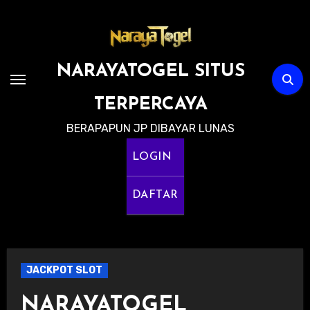
Skip
to
content
NARAYATOGEL SITUS
TERPERCAYA
BERAPAPUN JP DIBAYAR LUNAS
LOGIN
DAFTAR
JACKPOT SLOT
NARAYATOGEL