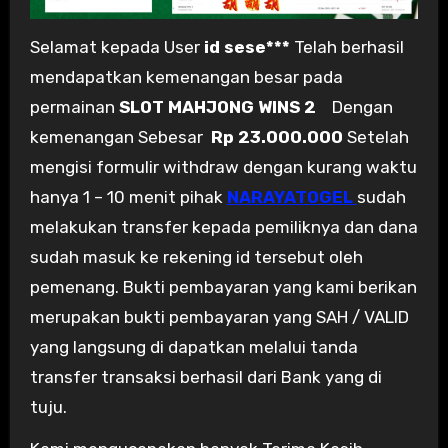
Selamat kepada User
id sese***
Telah berhasil
mendapatkan kemenangan besar pada
permainan
SLOT MAHJONG WINS 2
Dengan
kemenangan Sebesar
Rp 23.000.000
Setelah
mengisi formulir withdraw dengan kurang waktu
hanya 1 – 10 menit pihak
NARAYATOGEL
sudah
melakukan transfer kepada pemiliknya dan dana
sudah masuk ke rekening id tersebut oleh
pemenang. Bukti pembayaran yang kami berikan
merupakan bukti pembayaran yang SAH / VALID
yang langsung di dapatkan melalui tanda
transfer transaksi berhasil dari Bank yang di
tuju.