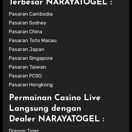
Terbesar
NARAYATOGEL
:
Pasaran Cambodia
Pasaran Sydney
Pasaran China
Pasaran Toto Macau
Pasaran Japan
Pasaran Singapore
Pasaran Taiwan
Pasaran PCSO
Pasaran Hongkong
Permainan Casino Live
Langsung dengan
Dealer NARAYATOGEL :
Dragon Tiger