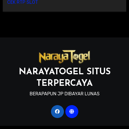
CEK RTP SLOT
NARAYATOGEL SITUS
TERPERCAYA
BERAPAPUN JP DIBAYAR LUNAS