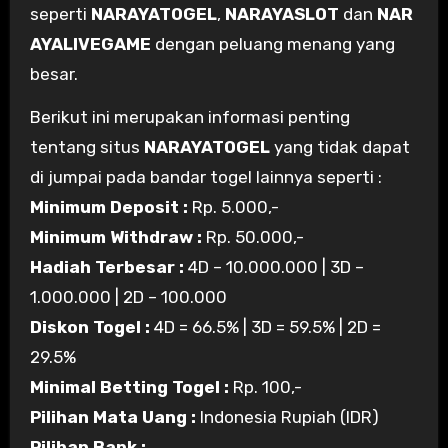
seperti
NARAYATOGEL
,
NARAYASLOT
dan
NAR
AYALIVEGAME
dengan peluang menang yang
besar.
Berikut ini merupakan informasi penting
tentang situs
NARAYATOGEL
yang tidak dapat
di jumpai pada bandar togel lainnya seperti :
Minimum Deposit :
Rp. 5.000,-
Minimum Withdraw :
Rp. 50.000,-
Hadiah Terbesar :
4D – 10.000.000 | 3D –
1.000.000 | 2D – 100.000
Diskon Togel :
4D = 66.5% | 3D = 59.5% | 2D =
29.5%
Minimal Betting Togel :
Rp. 100,-
Pilihan Mata Uang :
Indonesia Rupiah (IDR)
Pilihan Bank :