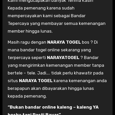
Kami mengucapakan banyak Terima Kasih
Kepada pemenang karena sudah
mempercayakan kami sebagai Bandar
Tepercaya yang membayar semua kemenangan
member hingga lunas.
Masih ragu dengan
NARAYA TOGEL
bos ? Di
mana bandar togel online sekarang yang
terpercaya seperti
NARAYATOGEL
? Bandar
yang mengirimkan kemenangan member tanpa
bertele – tele. Jadi…. tidak perlu khawatir pada
situs
NARAYA TOGEL
karena kemenangan anda
berapapun akan dibayarakan hingga lunas
kepada pemenang.
“Bukan bandar online kaleng – kaleng YA
bosku tapi Pasti Bayar”