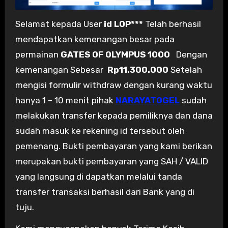
Selamat kepada User
id LOP***
Telah berhasil
mendapatkan kemenangan besar pada
permainan
GATES OF OLYMPUS 1000
Dengan
kemenangan Sebesar
Rp11.300.000
Setelah
mengisi formulir withdraw dengan kurang waktu
hanya 1 – 10 menit pihak
NARAYATOGEL
sudah
melakukan transfer kepada pemiliknya dan dana
sudah masuk ke rekening id tersebut oleh
pemenang. Bukti pembayaran yang kami berikan
merupakan bukti pembayaran yang SAH / VALID
yang langsung di dapatkan melalui tanda
transfer transaksi berhasil dari Bank yang di
tuju.