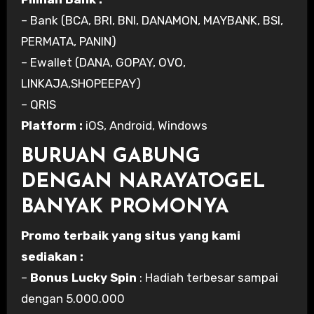
– Bank (BCA, BRI, BNI, DANAMON, MAYBANK, BSI,
PERMATA, PANIN)
– Ewallet (DANA, GOPAY, OVO,
LINKAJA,SHOPEEPAY)
– QRIS
Platform :
iOS, Android, Windows
BURUAN GABUNG
DENGAN NARAYATOGEL
BANYAK PROMONYA
Promo terbaik yang situs yang kami
sediakan :
–
Bonus Lucky Spin
: Hadiah terbesar sampai
dengan 5.000.000