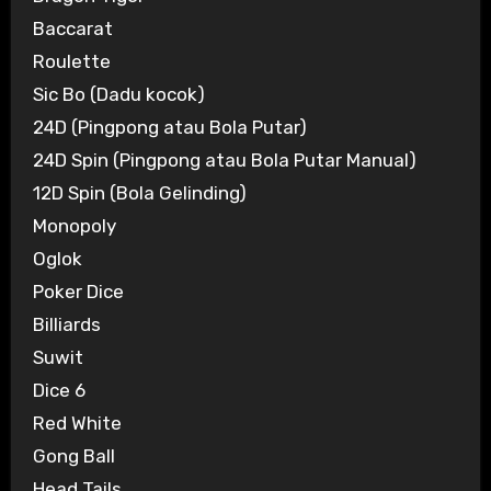
Baccarat
Roulette
Sic Bo (Dadu kocok)
24D (Pingpong atau Bola Putar)
24D Spin (Pingpong atau Bola Putar Manual)
12D Spin (Bola Gelinding)
Monopoly
Oglok
Poker Dice
Billiards
Suwit
Dice 6
Red White
Gong Ball
Head Tails