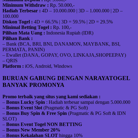
Minimum Withdraw :
Rp. 50.000,-
Hadiah Terbesar :
4D – 10.000.000 | 3D – 1.000.000 | 2D –
100.000
Diskon Togel :
4D = 66.5% | 3D = 59.5% | 2D = 29.5%
Minimal Betting Togel :
Rp. 100,-
Pilihan Mata Uang :
Indonesia Rupiah (IDR)
Pilihan Bank :
– Bank (BCA, BRI, BNI, DANAMON, MAYBANK, BSI,
PERMATA, PANIN)
– Ewallet (DANA, GOPAY, OVO, LINKAJA,SHOPEEPAY)
– QRIS
Platform :
iOS, Android, Windows
BURUAN GABUNG DENGAN NARAYATOGEL
BANYAK PROMONYA
Promo terbaik yang situs yang kami sediakan :
–
Bonus Lucky Spin
: Hadiah terbesar sampai dengan 5.000.000
–
Bonus Event Slot
(Pragmatic & PG Soft)
–
Bonus Buy Spin & Free Spin
(Pragmatic & PG Soft & IDN
SLOT)
–
Bonus Event Togel NON BETTING
–
Bonus New Member 20%
–
Bonus Kekalahan SLOT
hingga 10%