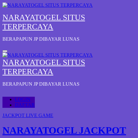
Skip
to
NARAYATOGEL SITUS
content
TERPERCAYA
BERAPAPUN JP DIBAYAR LUNAS
NARAYATOGEL SITUS
TERPERCAYA
BERAPAPUN JP DIBAYAR LUNAS
LOGIN
DAFTAR
JACKPOT LIVE GAME
NARAYATOGEL JACKPOT