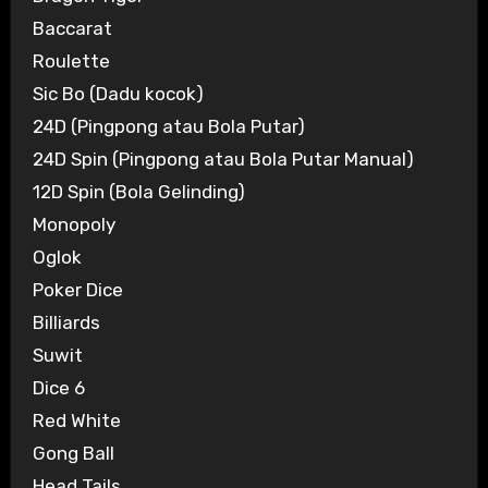
Baccarat
Roulette
Sic Bo (Dadu kocok)
24D (Pingpong atau Bola Putar)
24D Spin (Pingpong atau Bola Putar Manual)
12D Spin (Bola Gelinding)
Monopoly
Oglok
Poker Dice
Billiards
Suwit
Dice 6
Red White
Gong Ball
Head Tails