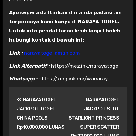
Ayo segera daftarkan diri anda pada situs
terpercaya kami hanya di NARAYA TOGEL.
Untuk info pendaftaran lebih lanjut boleh
hubungi kontak dibawah ini :
Link :
narayatogellaman.com
Link Alternatif :
https://mez.ink/narayatogel
Whatsapp :
https://kinglink.me/wanaray
Navigasi
NARAYATOGEL
NARAYATOGEL
pos
JACKPOT TOGEL
JACKPOT SLOT
CHINA POOLS
STARLIGHT PRINCESS
Rp10.000.000 LUNAS
SUPER SCATTER