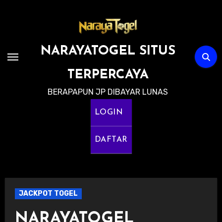
Skip
to
content
NARAYATOGEL SITUS
TERPERCAYA
BERAPAPUN JP DIBAYAR LUNAS
LOGIN
DAFTAR
JACKPOT TOGEL
NARAYATOGEL