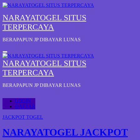
Skip
to
NARAYATOGEL SITUS
content
TERPERCAYA
BERAPAPUN JP DIBAYAR LUNAS
NARAYATOGEL SITUS
TERPERCAYA
BERAPAPUN JP DIBAYAR LUNAS
LOGIN
DAFTAR
JACKPOT TOGEL
NARAYATOGEL JACKPOT