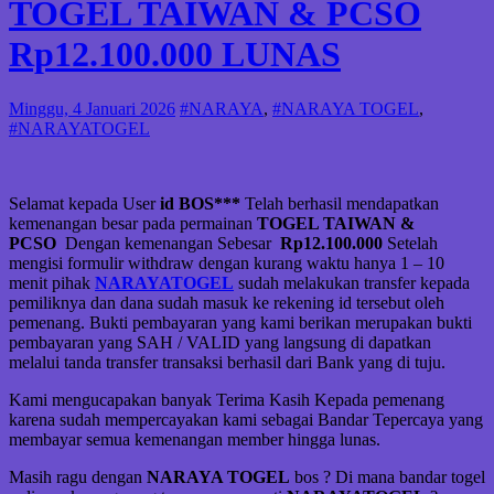
TOGEL TAIWAN & PCSO
Rp12.100.000 LUNAS
Minggu, 4 Januari 2026
#NARAYA
,
#NARAYA TOGEL
,
#NARAYATOGEL
Selamat kepada User
id BOS***
Telah berhasil mendapatkan
kemenangan besar pada permainan
TOGEL TAIWAN &
PCSO
Dengan kemenangan Sebesar
Rp12.100.000
Setelah
mengisi formulir withdraw dengan kurang waktu hanya 1 – 10
menit pihak
NARAYATOGEL
sudah melakukan transfer kepada
pemiliknya dan dana sudah masuk ke rekening id tersebut oleh
pemenang. Bukti pembayaran yang kami berikan merupakan bukti
pembayaran yang SAH / VALID yang langsung di dapatkan
melalui tanda transfer transaksi berhasil dari Bank yang di tuju.
Kami mengucapakan banyak Terima Kasih Kepada pemenang
karena sudah mempercayakan kami sebagai Bandar Tepercaya yang
membayar semua kemenangan member hingga lunas.
Masih ragu dengan
NARAYA TOGEL
bos ? Di mana bandar togel