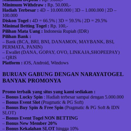
Minimum Withdraw :
Rp. 50.000,-
Hadiah Terbesar :
4D – 10.000.000 | 3D – 1.000.000 | 2D –
100.000
Diskon Togel :
4D = 66.5% | 3D = 59.5% | 2D = 29.5%
Minimal Betting Togel :
Rp. 100,-
Pilihan Mata Uang :
Indonesia Rupiah (IDR)
Pilihan Bank :
– Bank (BCA, BRI, BNI, DANAMON, MAYBANK, BSI,
PERMATA, PANIN)
– Ewallet (DANA, GOPAY, OVO, LINKAJA,SHOPEEPAY)
– QRIS
Platform :
iOS, Android, Windows
BURUAN GABUNG DENGAN NARAYATOGEL
BANYAK PROMONYA
Promo terbaik yang situs yang kami sediakan :
–
Bonus Lucky Spin
: Hadiah terbesar sampai dengan 5.000.000
–
Bonus Event Slot
(Pragmatic & PG Soft)
–
Bonus Buy Spin & Free Spin
(Pragmatic & PG Soft & IDN
SLOT)
–
Bonus Event Togel NON BETTING
–
Bonus New Member 20%
–
Bonus Kekalahan SLOT
hingga 10%