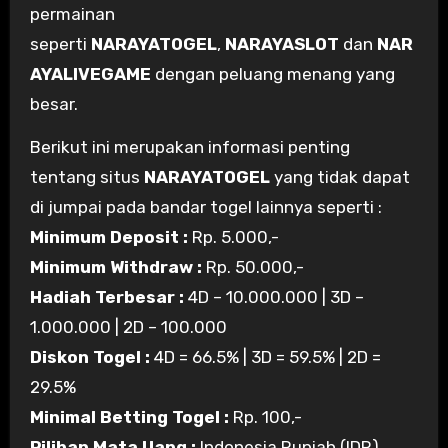
permainan
seperti
NARAYATOGEL
,
NARAYASLOT
dan
NAR
AYALIVEGAME
dengan peluang menang yang
besar.
Berikut ini merupakan informasi penting
tentang situs
NARAYATOGEL
yang tidak dapat
di jumpai pada bandar togel lainnya seperti :
Minimum Deposit :
Rp. 5.000,-
Minimum Withdraw :
Rp. 50.000,-
Hadiah Terbesar :
4D – 10.000.000 | 3D –
1.000.000 | 2D – 100.000
Diskon Togel :
4D = 66.5% | 3D = 59.5% | 2D =
29.5%
Minimal Betting Togel :
Rp. 100,-
Pilihan Mata Uang :
Indonesia Rupiah (IDR)