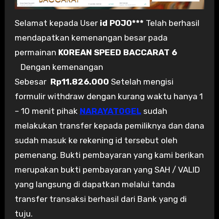
Selamat kepada User
id POJO***
Telah berhasil
mendapatkan kemenangan besar pada
permainan
KOREAN SPEED BACCARAT 6
Dengan kemenangan
Sebesar
Rp11.826.000
Setelah mengisi
formulir withdraw dengan kurang waktu hanya 1
– 10 menit pihak
NARAYATOGEL
sudah
melakukan transfer kepada pemiliknya dan dana
sudah masuk ke rekening id tersebut oleh
pemenang. Bukti pembayaran yang kami berikan
merupakan bukti pembayaran yang SAH / VALID
yang langsung di dapatkan melalui tanda
transfer transaksi berhasil dari Bank yang di
tuju.