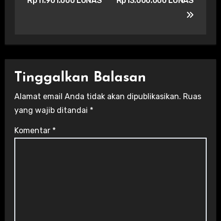
Rp11.901.000 LUNAS
Rp13.000.000 LUNAS
Tinggalkan Balasan
Alamat email Anda tidak akan dipublikasikan.
Ruas
yang wajib ditandai
*
Komentar
*