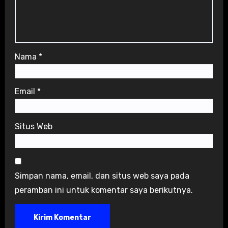
Nama
*
Email
*
Situs Web
Simpan nama, email, dan situs web saya pada
peramban ini untuk komentar saya berikutnya.