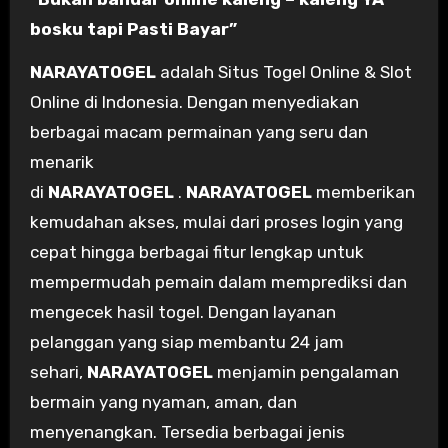
bosku tapi Pasti Bayar”
NARAYATOGEL
adalah Situs Togel Online & Slot
Online di Indonesia. Dengan menyediakan
berbagai macam permainan yang seru dan
menarik
di
NARAYATOGEL
.
NARAYATOGEL
memberikan
kemudahan akses, mulai dari proses login yang
cepat hingga berbagai fitur lengkap untuk
mempermudah pemain dalam memprediksi dan
mengecek hasil togel. Dengan layanan
pelanggan yang siap membantu 24 jam
sehari,
NARAYATOGEL
menjamin pengalaman
bermain yang nyaman, aman, dan
menyenangkan. Tersedia berbagai jenis