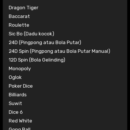
Dragon Tiger
Baccarat
Roulette
Sic Bo (Dadu kocok)
24D (Pingpong atau Bola Putar)
24D Spin (Pingpong atau Bola Putar Manual)
12D Spin (Bola Gelinding)
Monopoly
Oglok
Poker Dice
Billiards
Suwit
Dice 6
Red White
Gong Ball