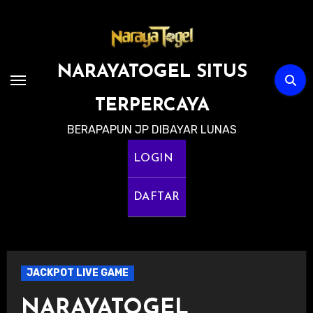
Skip
to
content
NARAYATOGEL SITUS
TERPERCAYA
BERAPAPUN JP DIBAYAR LUNAS
LOGIN
DAFTAR
JACKPOT LIVE GAME
NARAYATOGEL