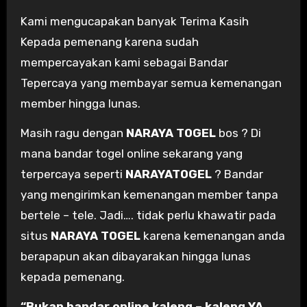
Kami mengucapakan banyak Terima Kasih
Kepada pemenang karena sudah
mempercayakan kami sebagai Bandar
Tepercaya yang membayar semua kemenangan
member hingga lunas.
Masih ragu dengan
NARAYA TOGEL
bos ? Di
mana bandar togel online sekarang yang
terpercaya seperti
NARAYATOGEL
? Bandar
yang mengirimkan kemenangan member tanpa
bertele – tele. Jadi…. tidak perlu khawatir pada
situs
NARAYA TOGEL
karena kemenangan anda
berapapun akan dibayarakan hingga lunas
kepada pemenang.
“Bukan bandar online kaleng – kaleng YA