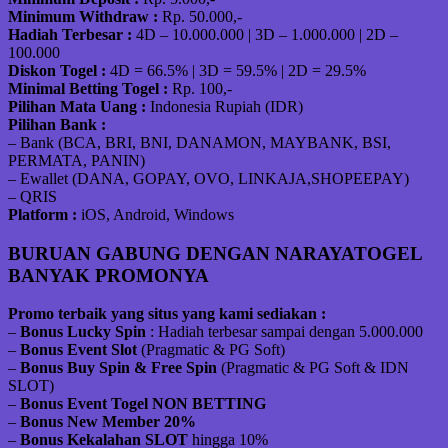
Minimum Withdraw :
Rp. 50.000,-
Hadiah Terbesar :
4D – 10.000.000 | 3D – 1.000.000 | 2D –
100.000
Diskon Togel :
4D = 66.5% | 3D = 59.5% | 2D = 29.5%
Minimal Betting Togel :
Rp. 100,-
Pilihan Mata Uang :
Indonesia Rupiah (IDR)
Pilihan Bank :
– Bank (BCA, BRI, BNI, DANAMON, MAYBANK, BSI,
PERMATA, PANIN)
– Ewallet (DANA, GOPAY, OVO, LINKAJA,SHOPEEPAY)
– QRIS
Platform :
iOS, Android, Windows
BURUAN GABUNG DENGAN NARAYATOGEL
BANYAK PROMONYA
Promo terbaik yang situs yang kami sediakan :
–
Bonus Lucky Spin
: Hadiah terbesar sampai dengan 5.000.000
–
Bonus Event Slot
(Pragmatic & PG Soft)
–
Bonus Buy Spin & Free Spin
(Pragmatic & PG Soft & IDN
SLOT)
–
Bonus Event Togel NON BETTING
–
Bonus New Member 20%
–
Bonus Kekalahan SLOT
hingga 10%