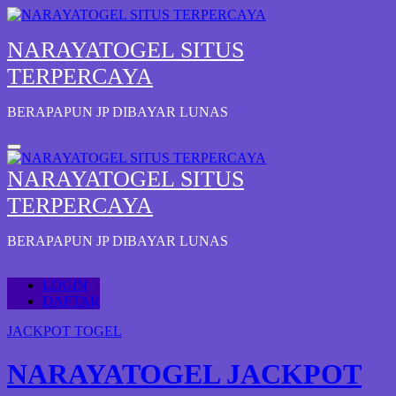
Skip
to
NARAYATOGEL SITUS
content
TERPERCAYA
BERAPAPUN JP DIBAYAR LUNAS
NARAYATOGEL SITUS
TERPERCAYA
BERAPAPUN JP DIBAYAR LUNAS
LOGIN
DAFTAR
JACKPOT TOGEL
NARAYATOGEL JACKPOT