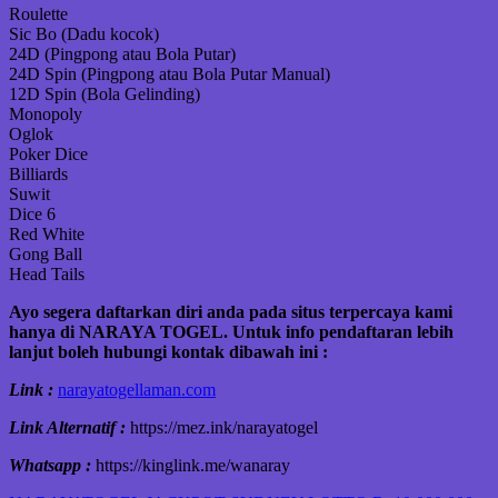
Roulette
Sic Bo (Dadu kocok)
24D (Pingpong atau Bola Putar)
24D Spin (Pingpong atau Bola Putar Manual)
12D Spin (Bola Gelinding)
Monopoly
Oglok
Poker Dice
Billiards
Suwit
Dice 6
Red White
Gong Ball
Head Tails
Ayo segera daftarkan diri anda pada situs terpercaya kami
hanya di NARAYA TOGEL. Untuk info pendaftaran lebih
lanjut boleh hubungi kontak dibawah ini :
Link :
narayatogellaman.com
Link Alternatif :
https://mez.ink/narayatogel
Whatsapp :
https://kinglink.me/wanaray