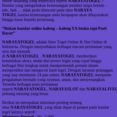
online sekarang yang terpercaya seperti
NARAYATOGEL
?
Bandar yang mengirimkan kemenangan member tanpa bertele –
tele. Jadi…. tidak perlu khawatir pada situs
NARAYA
TOGEL
karena kemenangan anda berapapun akan dibayarakan
hingga lunas kepada pemenang.
“Bukan bandar online kaleng – kaleng YA bosku tapi Pasti
Bayar”
NARAYATOGEL
adalah Situs Togel Online & Slot Online di
Indonesia. Dengan menyediakan berbagai macam permainan yang
seru dan menarik
di
NARAYATOGEL
.
NARAYATOGEL
memberikan
kemudahan akses, mulai dari proses login yang cepat hingga
berbagai fitur lengkap untuk mempermudah pemain dalam
memprediksi dan mengecek hasil togel. Dengan layanan pelanggan
yang siap membantu 24 jam sehari,
NARAYATOGEL
menjamin
pengalaman bermain yang nyaman, aman, dan menyenangkan.
Tersedia berbagai jenis permainan
seperti
NARAYATOGEL
,
NARAYASLOT
dan
NARAYALIVE
peluang menang yang besar.
Berikut ini merupakan informasi penting tentang
situs
NARAYATOGEL
yang tidak dapat di jumpai pada bandar
togel lainnya seperti :
Minimum Deposit :
Rp. 5.000,-