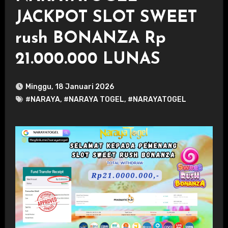
JACKPOT SLOT SWEET
rush BONANZA Rp
21.000.000 LUNAS
Minggu, 18 Januari 2026
#NARAYA
,
#NARAYA TOGEL
,
#NARAYATOGEL