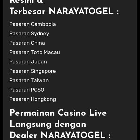
Resmi &
Terbesar
NARAYATOGEL
:
Pasaran Cambodia
Pasaran Sydney
Pasaran China
Pasaran Toto Macau
Pasaran Japan
Pasaran Singapore
Pasaran Taiwan
Pasaran PCSO
Pasaran Hongkong
Permainan Casino Live
Langsung dengan
Dealer NARAYATOGEL :