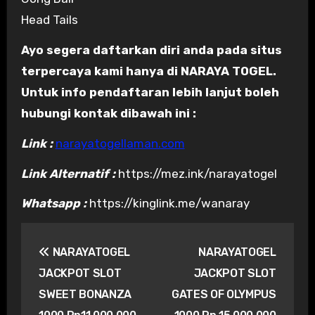
Head Tails
Ayo segera daftarkan diri anda pada situs
terpercaya kami hanya di NARAYA TOGEL.
Untuk info pendaftaran lebih lanjut boleh
hubungi kontak dibawah ini :
Link :
narayatogellaman.com
Link Alternatif :
https://mez.ink/narayatogel
Whatsapp :
https://kinglink.me/wanaray
Navigasi
NARAYATOGEL
NARAYATOGEL
pos
JACKPOT SLOT
JACKPOT SLOT
SWEET BONANZA
GATES OF OLYMPUS