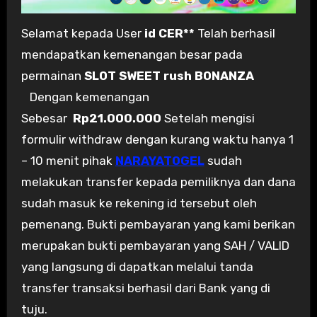
Selamat kepada User
id CER**
Telah berhasil
mendapatkan kemenangan besar pada
permainan
SLOT SWEET rush BONANZA
Dengan kemenangan
Sebesar
Rp21.000.000
Setelah mengisi
formulir withdraw dengan kurang waktu hanya 1
– 10 menit pihak
NARAYATOGEL
sudah
melakukan transfer kepada pemiliknya dan dana
sudah masuk ke rekening id tersebut oleh
pemenang. Bukti pembayaran yang kami berikan
merupakan bukti pembayaran yang SAH / VALID
yang langsung di dapatkan melalui tanda
transfer transaksi berhasil dari Bank yang di
tuju.