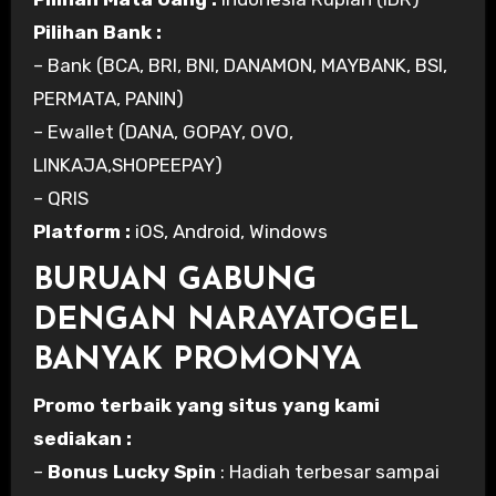
Pilihan Bank :
– Bank (BCA, BRI, BNI, DANAMON, MAYBANK, BSI,
PERMATA, PANIN)
– Ewallet (DANA, GOPAY, OVO,
LINKAJA,SHOPEEPAY)
– QRIS
Platform :
iOS, Android, Windows
BURUAN GABUNG
DENGAN NARAYATOGEL
BANYAK PROMONYA
Promo terbaik yang situs yang kami
sediakan :
–
Bonus Lucky Spin
: Hadiah terbesar sampai