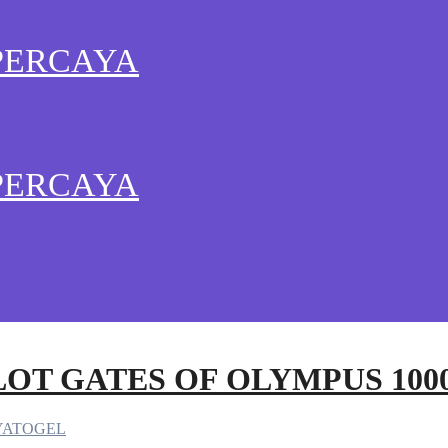
PERCAYA
PERCAYA
T GATES OF OLYMPUS 1000 
YATOGEL