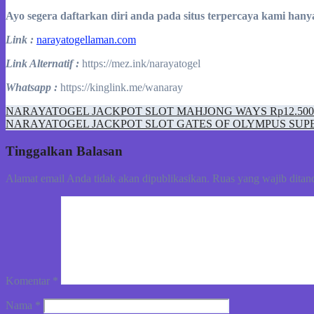
Ayo segera daftarkan diri anda pada situs terpercaya kami ha
Link :
narayatogellaman.com
Link Alternatif :
https://mez.ink/narayatogel
Whatsapp :
https://kinglink.me/wanaray
Navigasi
NARAYATOGEL JACKPOT SLOT MAHJONG WAYS Rp12.500
NARAYATOGEL JACKPOT SLOT GATES OF OLYMPUS SUPER 
pos
Tinggalkan Balasan
Alamat email Anda tidak akan dipublikasikan.
Ruas yang wajib ditan
Komentar
*
Nama
*