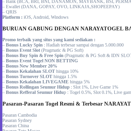
– Bank (BCA, BRI, BNI, DANAMON, MAYBANK, BSI, PERMA
– Ewallet (DANA, GOPAY, OVO, LINKAJA,SHOPEEPAY)
– QRIS
Platform :
iOS, Android, Windows
BURUAN GABUNG DENGAN NARAYATOGEL B
Promo terbaik yang situs yang kami sediakan :
–
Bonus Lucky Spin
: Hadiah terbesar sampai dengan 5.000.000
–
Bonus Event Slot
(Pragmatic & PG Soft)
–
Bonus Buy Spin & Free Spin
(Pragmatic & PG Soft & IDN SLO
–
Bonus Event Togel NON BETTING
–
Bonus New Member 20%
–
Bonus Kekalahan SLOT
hingga 10%
–
Bonus Turnover SLOT
hingga 1.5%
–
Bonus Kekalahan LIVEGAME
hingga 5%
–
Bonus Rollingan Seumur Hidup
: Slot 1%, Live Game 1%
–
Bonus Refferal Seumur Hidu
p : Togel 0.5%, Slot 0.1%, Live ga
Pasaran-Pasaran Togel Resmi & Terbesar
NARAYA
Pasaran Cambodia
Pasaran Sydney
Pasaran China
Pasaran Toto Macau