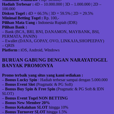
Hadiah Terbesar :
4D – 10.000.000 | 3D – 1.000.000 | 2D –
100.000
Diskon Togel :
4D = 66.5% | 3D = 59.5% | 2D = 29.5%
Minimal Betting Togel :
Rp. 100,-
Pilihan Mata Uang :
Indonesia Rupiah (IDR)
Pilihan Bank :
– Bank (BCA, BRI, BNI, DANAMON, MAYBANK, BSI,
PERMATA, PANIN)
– Ewallet (DANA, GOPAY, OVO, LINKAJA,SHOPEEPAY)
– QRIS
Platform :
iOS, Android, Windows
BURUAN GABUNG DENGAN NARAYATOGEL
BANYAK PROMONYA
Promo terbaik yang situs yang kami sediakan :
–
Bonus Lucky Spin
: Hadiah terbesar sampai dengan 5.000.000
–
Bonus Event Slot
(Pragmatic & PG Soft)
–
Bonus Buy Spin & Free Spin
(Pragmatic & PG Soft & IDN
SLOT)
–
Bonus Event Togel NON BETTING
–
Bonus New Member 20%
–
Bonus Kekalahan SLOT
hingga 10%
–
Bonus Turnover SLOT
hingga 1.5%