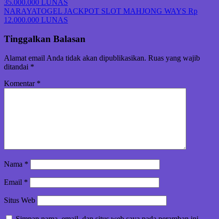
35.000.000 LUNAS
pos
NARAYATOGEL JACKPOT SLOT MAHJONG WAYS Rp
12.000.000 LUNAS
Tinggalkan Balasan
Alamat email Anda tidak akan dipublikasikan.
Ruas yang wajib
ditandai
*
Komentar
*
Nama
*
Email
*
Situs Web
Simpan nama, email, dan situs web saya pada peramban ini