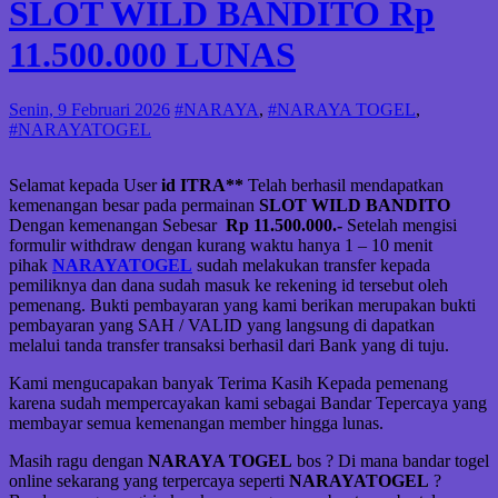
SLOT WILD BANDITO Rp
11.500.000 LUNAS
Senin, 9 Februari 2026
#NARAYA
,
#NARAYA TOGEL
,
#NARAYATOGEL
Selamat kepada User
id ITRA**
Telah berhasil mendapatkan
kemenangan besar pada permainan
SLOT WILD BANDITO
Dengan kemenangan Sebesar
Rp 11.500.000.-
Setelah mengisi
formulir withdraw dengan kurang waktu hanya 1 – 10 menit
pihak
NARAYATOGEL
sudah melakukan transfer kepada
pemiliknya dan dana sudah masuk ke rekening id tersebut oleh
pemenang. Bukti pembayaran yang kami berikan merupakan bukti
pembayaran yang SAH / VALID yang langsung di dapatkan
melalui tanda transfer transaksi berhasil dari Bank yang di tuju.
Kami mengucapakan banyak Terima Kasih Kepada pemenang
karena sudah mempercayakan kami sebagai Bandar Tepercaya yang
membayar semua kemenangan member hingga lunas.
Masih ragu dengan
NARAYA TOGEL
bos ? Di mana bandar togel
online sekarang yang terpercaya seperti
NARAYATOGEL
?