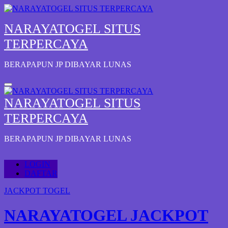
Skip
to
NARAYATOGEL SITUS
content
TERPERCAYA
BERAPAPUN JP DIBAYAR LUNAS
NARAYATOGEL SITUS
TERPERCAYA
BERAPAPUN JP DIBAYAR LUNAS
LOGIN
DAFTAR
JACKPOT TOGEL
NARAYATOGEL JACKPOT