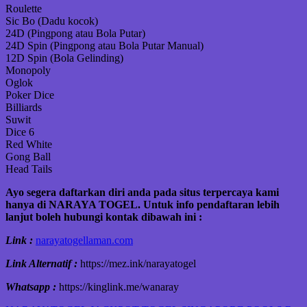
Roulette
Sic Bo (Dadu kocok)
24D (Pingpong atau Bola Putar)
24D Spin (Pingpong atau Bola Putar Manual)
12D Spin (Bola Gelinding)
Monopoly
Oglok
Poker Dice
Billiards
Suwit
Dice 6
Red White
Gong Ball
Head Tails
Ayo segera daftarkan diri anda pada situs terpercaya kami
hanya di NARAYA TOGEL. Untuk info pendaftaran lebih
lanjut boleh hubungi kontak dibawah ini :
Link :
narayatogellaman.com
Link Alternatif :
https://mez.ink/narayatogel
Whatsapp :
https://kinglink.me/wanaray