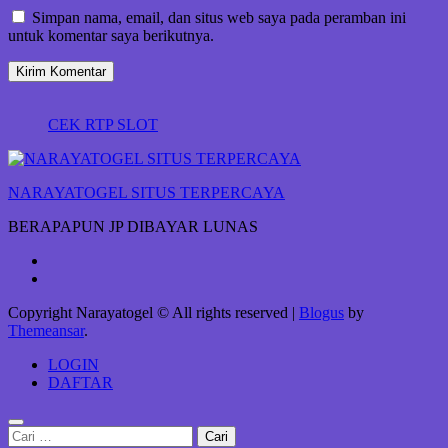
Simpan nama, email, dan situs web saya pada peramban ini
untuk komentar saya berikutnya.
CEK RTP SLOT
NARAYATOGEL SITUS TERPERCAYA
BERAPAPUN JP DIBAYAR LUNAS
Copyright Narayatogel © All rights reserved
|
Blogus
by
Themeansar
.
LOGIN
DAFTAR
Cari