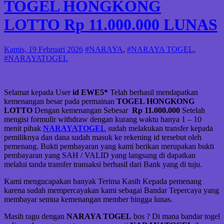
TOGEL HONGKONG
LOTTO Rp 11.000.000 LUNAS
Kamis, 19 Februari 2026
#NARAYA
,
#NARAYA TOGEL
,
#NARAYATOGEL
Selamat kepada User
id EWE5*
Telah berhasil mendapatkan
kemenangan besar pada permainan
TOGEL HONGKONG
LOTTO
Dengan kemenangan Sebesar
Rp 11.000.000
Setelah
mengisi formulir withdraw dengan kurang waktu hanya 1 – 10
menit pihak
NARAYATOGEL
sudah melakukan transfer kepada
pemiliknya dan dana sudah masuk ke rekening id tersebut oleh
pemenang. Bukti pembayaran yang kami berikan merupakan bukti
pembayaran yang SAH / VALID yang langsung di dapatkan
melalui tanda transfer transaksi berhasil dari Bank yang di tuju.
Kami mengucapakan banyak Terima Kasih Kepada pemenang
karena sudah mempercayakan kami sebagai Bandar Tepercaya yang
membayar semua kemenangan member hingga lunas.
Masih ragu dengan
NARAYA TOGEL
bos ? Di mana bandar togel