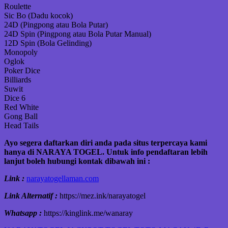
Roulette
Sic Bo (Dadu kocok)
24D (Pingpong atau Bola Putar)
24D Spin (Pingpong atau Bola Putar Manual)
12D Spin (Bola Gelinding)
Monopoly
Oglok
Poker Dice
Billiards
Suwit
Dice 6
Red White
Gong Ball
Head Tails
Ayo segera daftarkan diri anda pada situs terpercaya kami
hanya di NARAYA TOGEL. Untuk info pendaftaran lebih
lanjut boleh hubungi kontak dibawah ini :
Link :
narayatogellaman.com
Link Alternatif :
https://mez.ink/narayatogel
Whatsapp :
https://kinglink.me/wanaray