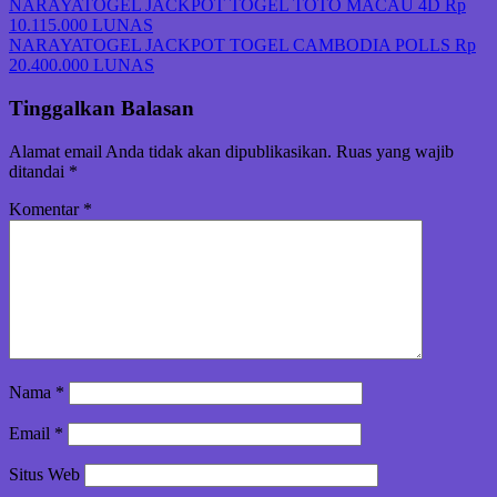
Navigasi
NARAYATOGEL JACKPOT TOGEL TOTO MACAU 4D Rp
10.115.000 LUNAS
pos
NARAYATOGEL JACKPOT TOGEL CAMBODIA POLLS Rp
20.400.000 LUNAS
Tinggalkan Balasan
Alamat email Anda tidak akan dipublikasikan.
Ruas yang wajib
ditandai
*
Komentar
*
Nama
*
Email
*
Situs Web