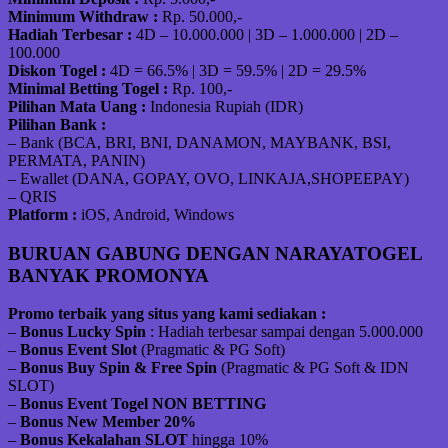
Minimum Withdraw :
Rp. 50.000,-
Hadiah Terbesar :
4D – 10.000.000 | 3D – 1.000.000 | 2D –
100.000
Diskon Togel :
4D = 66.5% | 3D = 59.5% | 2D = 29.5%
Minimal Betting Togel :
Rp. 100,-
Pilihan Mata Uang :
Indonesia Rupiah (IDR)
Pilihan Bank :
– Bank (BCA, BRI, BNI, DANAMON, MAYBANK, BSI,
PERMATA, PANIN)
– Ewallet (DANA, GOPAY, OVO, LINKAJA,SHOPEEPAY)
– QRIS
Platform :
iOS, Android, Windows
BURUAN GABUNG DENGAN NARAYATOGEL
BANYAK PROMONYA
Promo terbaik yang situs yang kami sediakan :
–
Bonus Lucky Spin
: Hadiah terbesar sampai dengan 5.000.000
–
Bonus Event Slot
(Pragmatic & PG Soft)
–
Bonus Buy Spin & Free Spin
(Pragmatic & PG Soft & IDN
SLOT)
–
Bonus Event Togel NON BETTING
–
Bonus New Member 20%
–
Bonus Kekalahan SLOT
hingga 10%