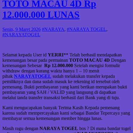
TOTO MACAU 4D Rp
12.000.000 LUNAS
Senin, 9 Maret 2026
#NARAYA
,
#NARAYA TOGEL
,
#NARAYATOGEL
Selamat kepada User id
YERRI
** Telah berhasil mendapatkan
kemenangan besar pada permainan
TOTO MACAU 4D
Dengan
kemenangan Sebesar
Rp 12.000.000
Setelah mengisi formulir
withdraw dengan kurang waktu hanya 1 – 10 menit
pihak
NARAYATOGEL
sudah melakukan transfer kepada
pemiliknya dan dana sudah masuk ke rekening id tersebut oleh
pemenang. Bukti pembayaran yang kami berikan merupakan bukti
pembayaran yang SAH / VALID yang langsung di dapatkan
melalui tanda transfer transaksi berhasil dari Bank yang di tuju.
Kami mengucapakan banyak Terima Kasih Kepada pemenang
karena sudah mempercayakan kami sebagai Bandar Tepercaya yang
membayar semua kemenangan member hingga lunas.
Masih ragu dengan
NARAYA TOGEL
bos ? Di mana bandar togel