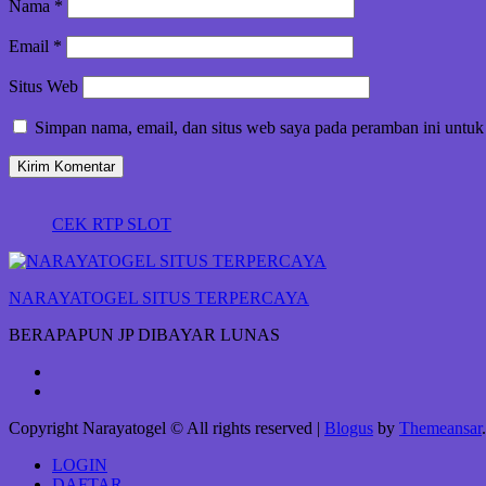
Nama
*
Email
*
Situs Web
Simpan nama, email, dan situs web saya pada peramban ini untuk
CEK RTP SLOT
NARAYATOGEL SITUS TERPERCAYA
BERAPAPUN JP DIBAYAR LUNAS
Copyright Narayatogel © All rights reserved
|
Blogus
by
Themeansar
.
LOGIN
DAFTAR