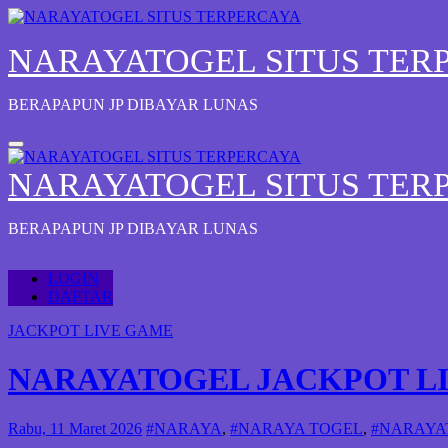
Skip
to
NARAYATOGEL SITUS TER
content
BERAPAPUN JP DIBAYAR LUNAS
NARAYATOGEL SITUS TER
BERAPAPUN JP DIBAYAR LUNAS
LOGIN
DAFTAR
JACKPOT LIVE GAME
NARAYATOGEL JACKPOT LIV
Rabu, 11 Maret 2026
#NARAYA
,
#NARAYA TOGEL
,
#NARAYA