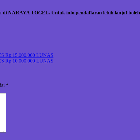
nya di NARAYA TOGEL. Untuk info pendaftaran lebih lanjut boleh
Rp 15.000.000 LUNAS
Rp 10.000.000 LUNAS
dai
*