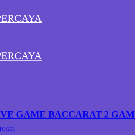
PERCAYA
PERCAYA
E GAME BACCARAT 2 GAMES 
TOGEL