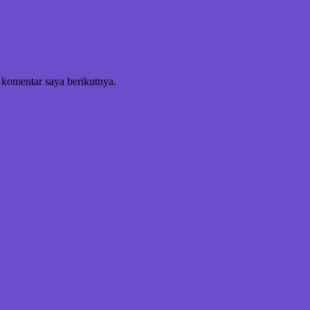
 komentar saya berikutnya.