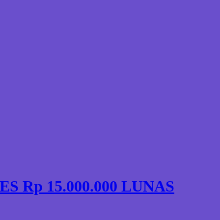
Rp 15.000.000 LUNAS