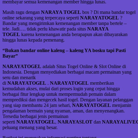
membayar semua kemenangan member hingga lunas.
Masih ragu dengan
NARAYA TOGEL
bos ? Di mana bandar togel
online sekarang yang terpercaya seperti
NARAYATOGEL
?
Bandar yang mengirimkan kemenangan member tanpa bertele –
tele. Jadi…. tidak perlu khawatir pada situs
NARAYA
TOGEL
karena kemenangan anda berapapun akan dibayarakan
hingga lunas kepada pemenang.
“Bukan bandar online kaleng – kaleng YA bosku tapi Pasti
Bayar”
NARAYATOGEL
adalah Situs Togel Online & Slot Online di
Indonesia. Dengan menyediakan berbagai macam permainan yang
seru dan menarik
di
NARAYATOGEL
.
NARAYATOGEL
memberikan
kemudahan akses, mulai dari proses login yang cepat hingga
berbagai fitur lengkap untuk mempermudah pemain dalam
memprediksi dan mengecek hasil togel. Dengan layanan pelanggan
yang siap membantu 24 jam sehari,
NARAYATOGEL
menjamin
pengalaman bermain yang nyaman, aman, dan menyenangkan.
Tersedia berbagai jenis permainan
seperti
NARAYATOGEL
,
NARAYASLOT
dan
NARAYALIVE
peluang menang yang besar.
Berikut ini merupakan informasi penting tentang