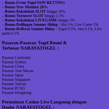
–
Bonus Event Togel NON BETTING
–
Bonus New Member 20%
–
Bonus Kekalahan SLOT
hingga 10%
–
Bonus Turnover SLOT
hingga 1.5%
–
Bonus Kekalahan LIVEGAME
hingga 5%
–
Bonus Rollingan Seumur Hidup
: Slot 1%, Live Game 1%
–
Bonus Refferal Seumur Hidu
p : Togel 0.5%, Slot 0.1%, Live
game 0.1%
Pasaran-Pasaran Togel Resmi &
Terbesar
NARAYATOGEL
:
Pasaran Cambodia
Pasaran Sydney
Pasaran China
Pasaran Toto Macau
Pasaran Japan
Pasaran Singapore
Pasaran Taiwan
Pasaran PCSO
Pasaran Hongkong
Permainan Casino Live Langsung dengan
Dealer NARAYATOGEL :