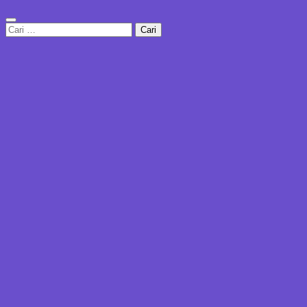
Cari
untuk: