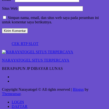
Situs Web
Simpan nama, email, dan situs web saya pada peramban ini
untuk komentar saya berikutnya.
CEK RTP SLOT
NARAYATOGEL SITUS TERPERCAYA
BERAPAPUN JP DIBAYAR LUNAS
Copyright Narayatogel © All rights reserved
|
Blogus
by
Themeansar
.
LOGIN
DAFTAR