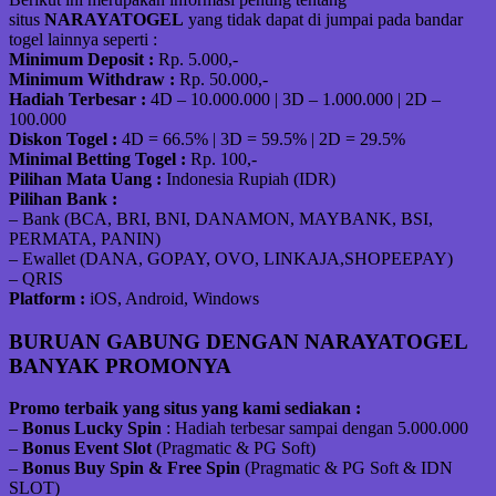
situs
NARAYATOGEL
yang tidak dapat di jumpai pada bandar
togel lainnya seperti :
Minimum Deposit :
Rp. 5.000,-
Minimum Withdraw :
Rp. 50.000,-
Hadiah Terbesar :
4D – 10.000.000 | 3D – 1.000.000 | 2D –
100.000
Diskon Togel :
4D = 66.5% | 3D = 59.5% | 2D = 29.5%
Minimal Betting Togel :
Rp. 100,-
Pilihan Mata Uang :
Indonesia Rupiah (IDR)
Pilihan Bank :
– Bank (BCA, BRI, BNI, DANAMON, MAYBANK, BSI,
PERMATA, PANIN)
– Ewallet (DANA, GOPAY, OVO, LINKAJA,SHOPEEPAY)
– QRIS
Platform :
iOS, Android, Windows
BURUAN GABUNG DENGAN NARAYATOGEL
BANYAK PROMONYA
Promo terbaik yang situs yang kami sediakan :
–
Bonus Lucky Spin
: Hadiah terbesar sampai dengan 5.000.000
–
Bonus Event Slot
(Pragmatic & PG Soft)
–
Bonus Buy Spin & Free Spin
(Pragmatic & PG Soft & IDN
SLOT)