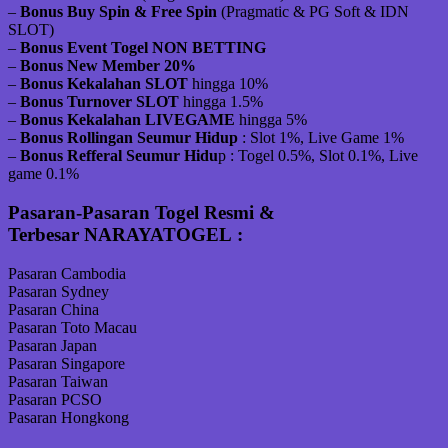
–
Bonus Buy Spin & Free Spin
(Pragmatic & PG Soft & IDN
SLOT)
–
Bonus Event Togel NON BETTING
–
Bonus New Member 20%
–
Bonus Kekalahan SLOT
hingga 10%
–
Bonus Turnover SLOT
hingga 1.5%
–
Bonus Kekalahan LIVEGAME
hingga 5%
–
Bonus Rollingan Seumur Hidup
: Slot 1%, Live Game 1%
–
Bonus Refferal Seumur Hidu
p : Togel 0.5%, Slot 0.1%, Live
game 0.1%
Pasaran-Pasaran Togel Resmi &
Terbesar
NARAYATOGEL
:
Pasaran Cambodia
Pasaran Sydney
Pasaran China
Pasaran Toto Macau
Pasaran Japan
Pasaran Singapore
Pasaran Taiwan
Pasaran PCSO
Pasaran Hongkong