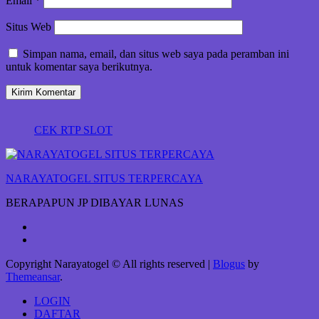
Email
*
Situs Web
Simpan nama, email, dan situs web saya pada peramban ini
untuk komentar saya berikutnya.
CEK RTP SLOT
NARAYATOGEL SITUS TERPERCAYA
BERAPAPUN JP DIBAYAR LUNAS
Copyright Narayatogel © All rights reserved
|
Blogus
by
Themeansar
.
LOGIN
DAFTAR