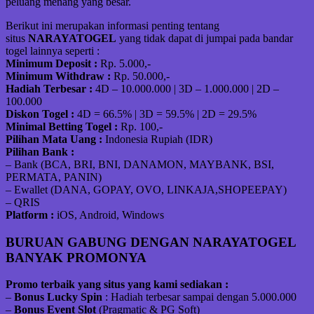
peluang menang yang besar.
Berikut ini merupakan informasi penting tentang
situs
NARAYATOGEL
yang tidak dapat di jumpai pada bandar
togel lainnya seperti :
Minimum Deposit :
Rp. 5.000,-
Minimum Withdraw :
Rp. 50.000,-
Hadiah Terbesar :
4D – 10.000.000 | 3D – 1.000.000 | 2D –
100.000
Diskon Togel :
4D = 66.5% | 3D = 59.5% | 2D = 29.5%
Minimal Betting Togel :
Rp. 100,-
Pilihan Mata Uang :
Indonesia Rupiah (IDR)
Pilihan Bank :
– Bank (BCA, BRI, BNI, DANAMON, MAYBANK, BSI,
PERMATA, PANIN)
– Ewallet (DANA, GOPAY, OVO, LINKAJA,SHOPEEPAY)
– QRIS
Platform :
iOS, Android, Windows
BURUAN GABUNG DENGAN NARAYATOGEL
BANYAK PROMONYA
Promo terbaik yang situs yang kami sediakan :
–
Bonus Lucky Spin
: Hadiah terbesar sampai dengan 5.000.000
–
Bonus Event Slot
(Pragmatic & PG Soft)