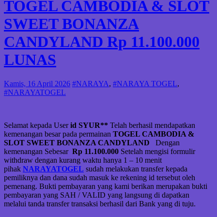
TOGEL CAMBODIA & SLOT
SWEET BONANZA
CANDYLAND Rp 11.100.000
LUNAS
Kamis, 16 April 2026
#NARAYA
,
#NARAYA TOGEL
,
#NARAYATOGEL
Selamat kepada User
id SYUR**
Telah berhasil mendapatkan
kemenangan besar pada permainan
TOGEL CAMBODIA &
SLOT SWEET BONANZA CANDYLAND
Dengan
kemenangan Sebesar
Rp 11.100.000
Setelah mengisi formulir
withdraw dengan kurang waktu hanya 1 – 10 menit
pihak
NARAYATOGEL
sudah melakukan transfer kepada
pemiliknya dan dana sudah masuk ke rekening id tersebut oleh
pemenang. Bukti pembayaran yang kami berikan merupakan bukti
pembayaran yang SAH / VALID yang langsung di dapatkan
melalui tanda transfer transaksi berhasil dari Bank yang di tuju.