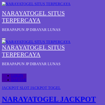
Skip
to
NARAYATOGEL SITUS
content
TERPERCAYA
BERAPAPUN JP DIBAYAR LUNAS
NARAYATOGEL SITUS
TERPERCAYA
BERAPAPUN JP DIBAYAR LUNAS
LOGIN
DAFTAR
JACKPOT SLOT
JACKPOT TOGEL
NARAYATOGEL JACKPOT