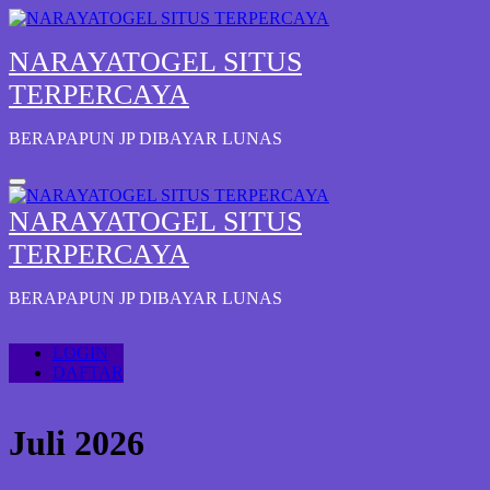
Skip
to
NARAYATOGEL SITUS
content
TERPERCAYA
BERAPAPUN JP DIBAYAR LUNAS
NARAYATOGEL SITUS
TERPERCAYA
BERAPAPUN JP DIBAYAR LUNAS
LOGIN
DAFTAR
Juli 2026