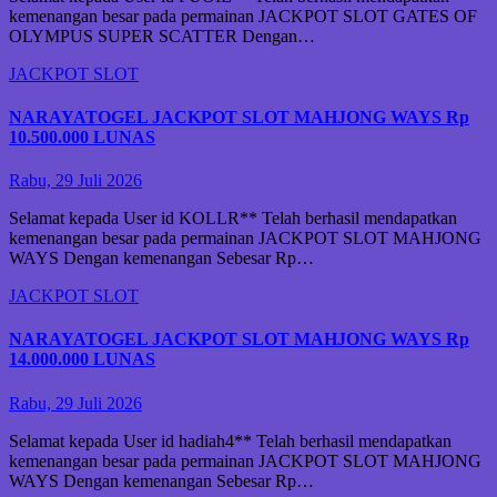
kemenangan besar pada permainan JACKPOT SLOT GATES OF
OLYMPUS SUPER SCATTER Dengan…
JACKPOT SLOT
NARAYATOGEL JACKPOT SLOT MAHJONG WAYS Rp
10.500.000 LUNAS
Rabu, 29 Juli 2026
Selamat kepada User id KOLLR** Telah berhasil mendapatkan
kemenangan besar pada permainan JACKPOT SLOT MAHJONG
WAYS Dengan kemenangan Sebesar Rp…
JACKPOT SLOT
NARAYATOGEL JACKPOT SLOT MAHJONG WAYS Rp
14.000.000 LUNAS
Rabu, 29 Juli 2026
Selamat kepada User id hadiah4** Telah berhasil mendapatkan
kemenangan besar pada permainan JACKPOT SLOT MAHJONG
WAYS Dengan kemenangan Sebesar Rp…