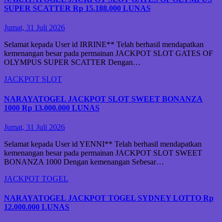
SUPER SCATTER Rp 15.188.000 LUNAS
Jumat, 31 Juli 2026
Selamat kepada User id IRRINE** Telah berhasil mendapatkan
kemenangan besar pada permainan JACKPOT SLOT GATES OF
OLYMPUS SUPER SCATTER Dengan…
JACKPOT SLOT
NARAYATOGEL JACKPOT SLOT SWEET BONANZA
1000 Rp 13.000.000 LUNAS
Jumat, 31 Juli 2026
Selamat kepada User id YENNI** Telah berhasil mendapatkan
kemenangan besar pada permainan JACKPOT SLOT SWEET
BONANZA 1000 Dengan kemenangan Sebesar…
JACKPOT TOGEL
NARAYATOGEL JACKPOT TOGEL SYDNEY LOTTO Rp
12.000.000 LUNAS