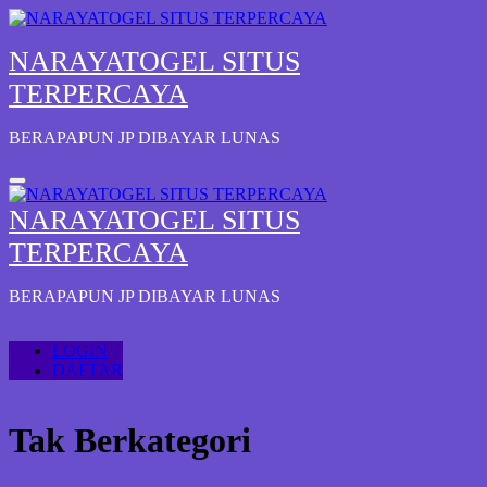
Skip
to
NARAYATOGEL SITUS
content
TERPERCAYA
BERAPAPUN JP DIBAYAR LUNAS
NARAYATOGEL SITUS
TERPERCAYA
BERAPAPUN JP DIBAYAR LUNAS
LOGIN
DAFTAR
Tak Berkategori