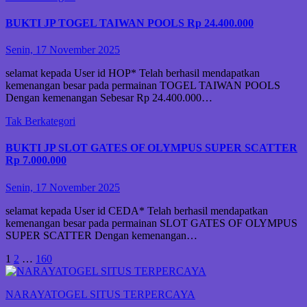
BUKTI JP TOGEL TAIWAN POOLS Rp 24.400.000
Senin, 17 November 2025
selamat kepada User id HOP* Telah berhasil mendapatkan
kemenangan besar pada permainan TOGEL TAIWAN POOLS
Dengan kemenangan Sebesar Rp 24.400.000…
Tak Berkategori
BUKTI JP SLOT GATES OF OLYMPUS SUPER SCATTER
Rp 7.000.000
Senin, 17 November 2025
selamat kepada User id CEDA* Telah berhasil mendapatkan
kemenangan besar pada permainan SLOT GATES OF OLYMPUS
SUPER SCATTER Dengan kemenangan…
Paginasi
1
2
…
160
pos
NARAYATOGEL SITUS TERPERCAYA