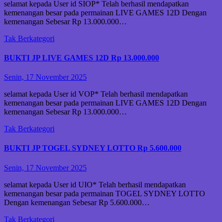
selamat kepada User id SIOP* Telah berhasil mendapatkan
kemenangan besar pada permainan LIVE GAMES 12D Dengan
kemenangan Sebesar Rp 13.000.000…
Tak Berkategori
BUKTI JP LIVE GAMES 12D Rp 13.000.000
Senin, 17 November 2025
selamat kepada User id VOP* Telah berhasil mendapatkan
kemenangan besar pada permainan LIVE GAMES 12D Dengan
kemenangan Sebesar Rp 13.000.000…
Tak Berkategori
BUKTI JP TOGEL SYDNEY LOTTO Rp 5.600.000
Senin, 17 November 2025
selamat kepada User id UIO* Telah berhasil mendapatkan
kemenangan besar pada permainan TOGEL SYDNEY LOTTO
Dengan kemenangan Sebesar Rp 5.600.000…
Tak Berkategori