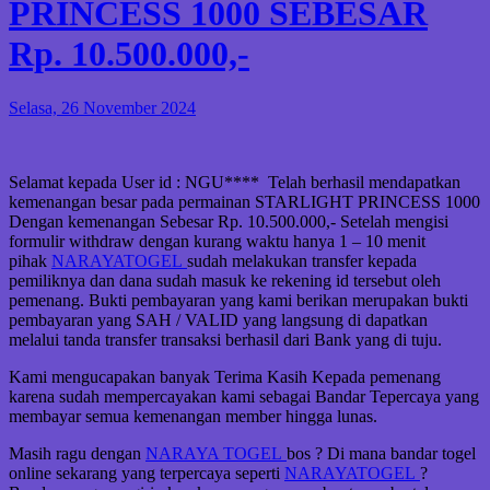
PRINCESS 1000 SEBESAR
Rp. 10.500.000,-
Selasa, 26 November 2024
Selamat kepada User id : NGU**** Telah berhasil mendapatkan
kemenangan besar pada permainan STARLIGHT PRINCESS 1000
Dengan kemenangan Sebesar Rp. 10.500.000,- Setelah mengisi
formulir withdraw dengan kurang waktu hanya 1 – 10 menit
pihak
NARAYATOGEL
sudah melakukan transfer kepada
pemiliknya dan dana sudah masuk ke rekening id tersebut oleh
pemenang. Bukti pembayaran yang kami berikan merupakan bukti
pembayaran yang SAH / VALID yang langsung di dapatkan
melalui tanda transfer transaksi berhasil dari Bank yang di tuju.
Kami mengucapakan banyak Terima Kasih Kepada pemenang
karena sudah mempercayakan kami sebagai Bandar Tepercaya yang
membayar semua kemenangan member hingga lunas.
Masih ragu dengan
NARAYA TOGEL
bos ? Di mana bandar togel
online sekarang yang terpercaya seperti
NARAYATOGEL
?