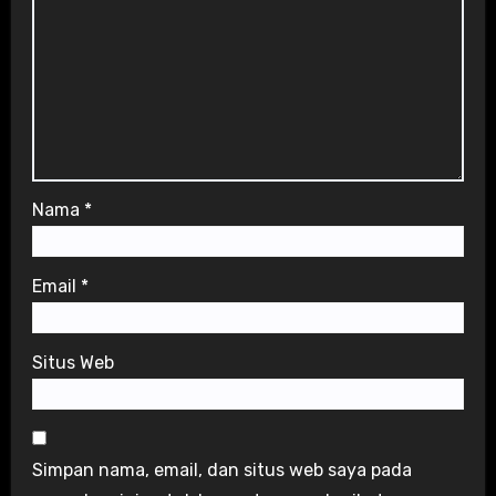
Nama
*
Email
*
Situs Web
Simpan nama, email, dan situs web saya pada