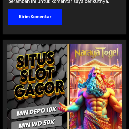
peramban ini untuk komentar saya berikutnya.