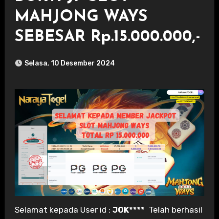
MAHJONG WAYS
SEBESAR Rp.15.000.000,-
Selasa, 10 Desember 2024
Selamat kepada User id :
JOK****
Telah berhasil