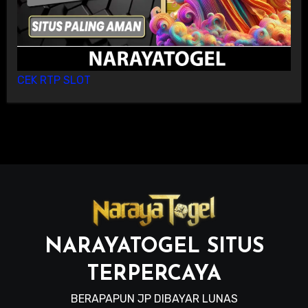
CEK RTP SLOT
NARAYATOGEL SITUS
TERPERCAYA
BERAPAPUN JP DIBAYAR LUNAS