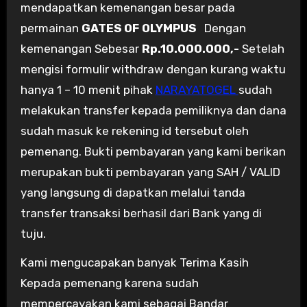
mendapatkan kemenangan besar pada
permainan
GATES OF OLYMPUS
Dengan
kemenangan Sebesar
Rp.10.000.000,-
Setelah
mengisi formulir withdraw dengan kurang waktu
hanya 1 – 10 menit pihak
NARAYATOGEL
sudah
melakukan transfer kepada pemiliknya dan dana
sudah masuk ke rekening id tersebut oleh
pemenang. Bukti pembayaran yang kami berikan
merupakan bukti pembayaran yang SAH / VALID
yang langsung di dapatkan melalui tanda
transfer transaksi berhasil dari Bank yang di
tuju.
Kami mengucapakan banyak Terima Kasih
Kepada pemenang karena sudah
mempercayakan kami sebagai Bandar