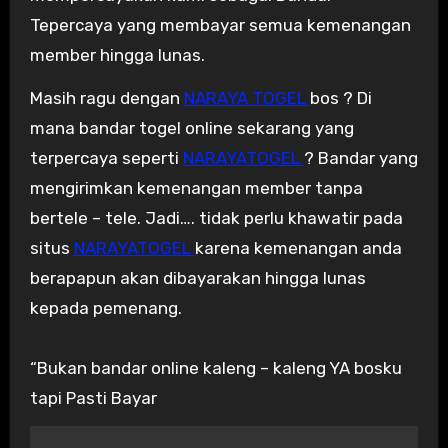
Tepercaya yang membayar semua kemenangan
member hingga lunas.
Masih ragu dengan
NARAYA TOGEL
bos ? Di
mana bandar togel online sekarang yang
terpercaya seperti
NARAYATOGEL
? Bandar yang
mengirimkan kemenangan member tanpa
bertele – tele. Jadi…. tidak perlu khawatir pada
situs
NARAYATOGEL
karena kemenangan anda
berapapun akan dibayarakan hingga lunas
kepada pemenang.
“Bukan bandar online kaleng – kaleng YA bosku
tapi Pasti Bayar
Navigasi