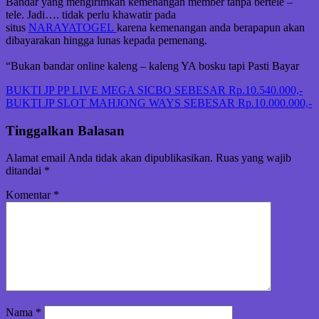
Bandar yang mengirimkan kemenangan member tanpa bertele –
tele. Jadi…. tidak perlu khawatir pada
situs
NARAYATOGEL
karena kemenangan anda berapapun akan
dibayarakan hingga lunas kepada pemenang.
“Bukan bandar online kaleng – kaleng YA bosku tapi Pasti Bayar
Navigasi
BUKTI JP PP LIVE MEGA SICBO SEBESAR Rp.10.540.000,-
BUKTI JP SLOT MAHJONG WAYS SEBESAR Rp.10.000.000,-
pos
Tinggalkan Balasan
Alamat email Anda tidak akan dipublikasikan.
Ruas yang wajib
ditandai
*
Komentar
*
Nama
*