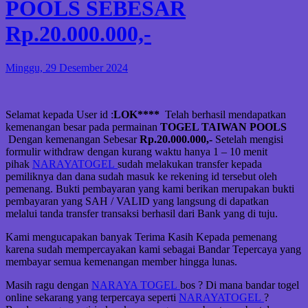
POOLS SEBESAR
Rp.20.000.000,-
Minggu, 29 Desember 2024
Selamat kepada User id :
LOK****
Telah berhasil mendapatkan
kemenangan besar pada permainan
TOGEL TAIWAN POOLS
Dengan kemenangan Sebesar
Rp.20.000.000,-
Setelah mengisi
formulir withdraw dengan kurang waktu hanya 1 – 10 menit
pihak
NARAYATOGEL
sudah melakukan transfer kepada
pemiliknya dan dana sudah masuk ke rekening id tersebut oleh
pemenang. Bukti pembayaran yang kami berikan merupakan bukti
pembayaran yang SAH / VALID yang langsung di dapatkan
melalui tanda transfer transaksi berhasil dari Bank yang di tuju.
Kami mengucapakan banyak Terima Kasih Kepada pemenang
karena sudah mempercayakan kami sebagai Bandar Tepercaya yang
membayar semua kemenangan member hingga lunas.
Masih ragu dengan
NARAYA TOGEL
bos ? Di mana bandar togel
online sekarang yang terpercaya seperti
NARAYATOGEL
?