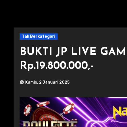
Tak Berkategori
BUKTI JP LIVE GA
Rp.19.800.000,-
Kamis, 2 Januari 2025