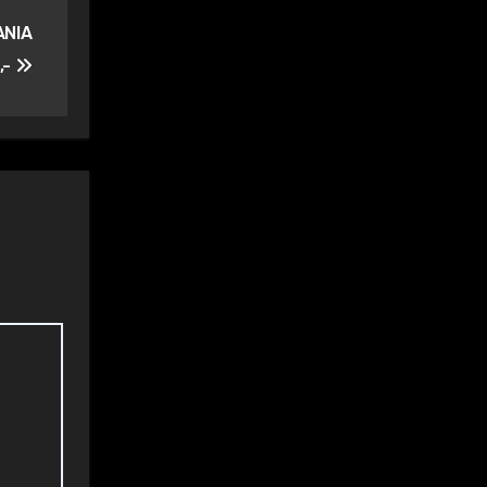
ANIA
,-