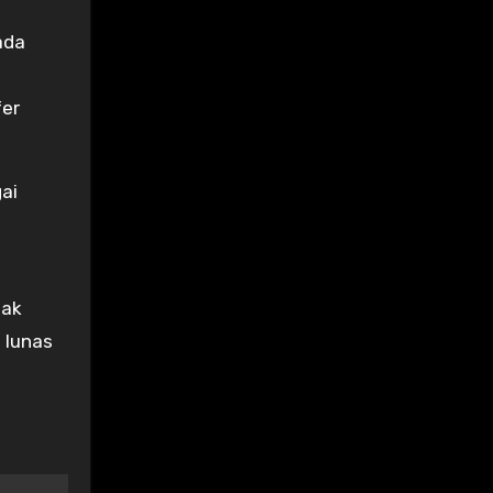
ada
i
fer
ai
dak
 lunas