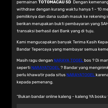
permainan
TOTOMACAU 5D
Dengan kemenang
withdraw dengan kurang waktu hanya 1 – 10 me
pemiliknya dan dana sudah masuk ke rekening 
berikan merupakan bukti pembayaran yang SAH 
transaksi berhasil dari Bank yang di tuju.
Kami mengucapakan banyak Terima Kasih Kep
Bandar Tepercaya yang membayar semua keme
Masih ragu dengan
NARAYA TOGEL
bos ? Di ma
seperti
NARAYATOGEL
? Bandar yang mengirimk
perlu khawatir pada situs
NARAYATOGEL
karen
kepada pemenang.
“Bukan bandar online kaleng – kaleng YA bosku 