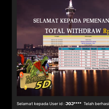
Selamat kepada User id :
JOJ****
Telah berhas