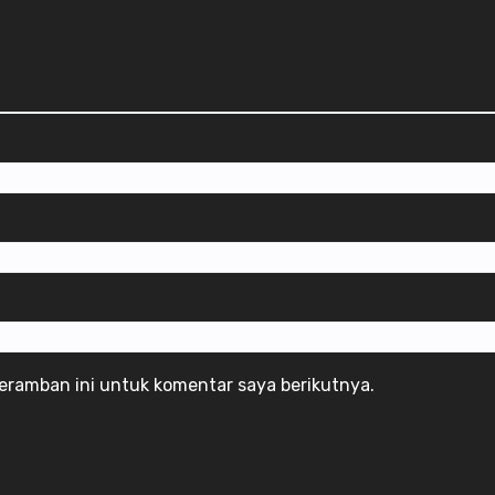
eramban ini untuk komentar saya berikutnya.