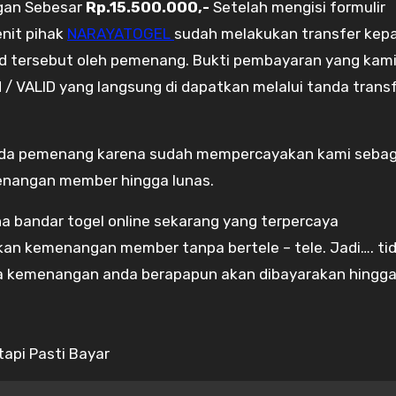
an Sebesar
Rp.15.500.000,-
Setelah mengisi formulir
nit pihak
NARAYATOGEL
sudah melakukan transfer kep
id tersebut oleh pemenang. Bukti pembayaran yang kam
/ VALID yang langsung di dapatkan melalui tanda trans
ada pemenang karena sudah mempercayakan kami sebag
nangan member hingga lunas.
na bandar togel online sekarang yang terpercaya
an kemenangan member tanpa bertele – tele. Jadi…. ti
a kemenangan anda berapapun akan dibayarakan hingga
tapi Pasti Bayar