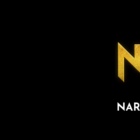
Skip
to
content
NAR