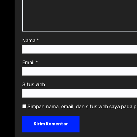
Nama
*
Email
*
Situs Web
Simpan nama, email, dan situs web saya pada p