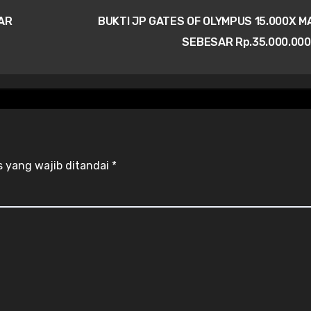
AR
BUKTI JP GATES OF OLYMPUS 15.000X M
SEBESAR Rp.35.000.000
 yang wajib ditandai
*