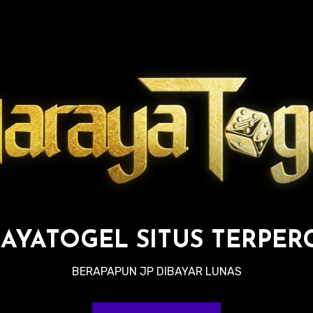
AYATOGEL SITUS TERPER
BERAPAPUN JP DIBAYAR LUNAS