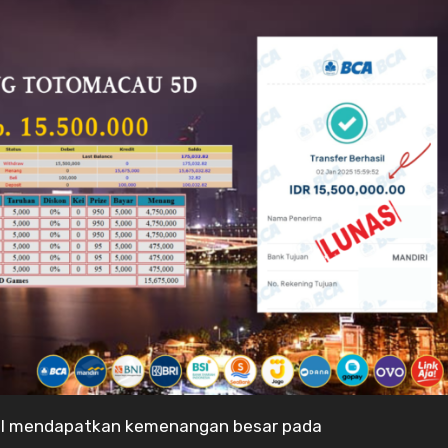
il mendapatkan kemenangan besar pada