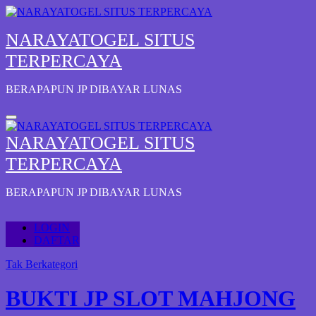
Skip
to
NARAYATOGEL SITUS
content
TERPERCAYA
BERAPAPUN JP DIBAYAR LUNAS
NARAYATOGEL SITUS
TERPERCAYA
BERAPAPUN JP DIBAYAR LUNAS
LOGIN
DAFTAR
Tak Berkategori
BUKTI JP SLOT MAHJONG