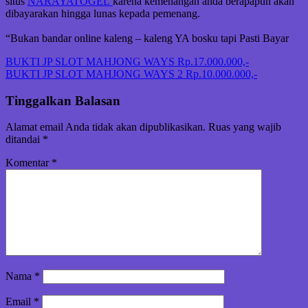
situs
NARAYATOGEL
karena kemenangan anda berapapun akan
dibayarakan hingga lunas kepada pemenang.
“Bukan bandar online kaleng – kaleng YA bosku tapi Pasti Bayar
Navigasi
BUKTI JP SLOT MAHJONG WAYS Rp.17.000.000,-
BUKTI JP SLOT MAHJONG WAYS 2 Rp.10.000.000,-
pos
Tinggalkan Balasan
Alamat email Anda tidak akan dipublikasikan.
Ruas yang wajib
ditandai
*
Komentar
*
Nama
*
Email
*