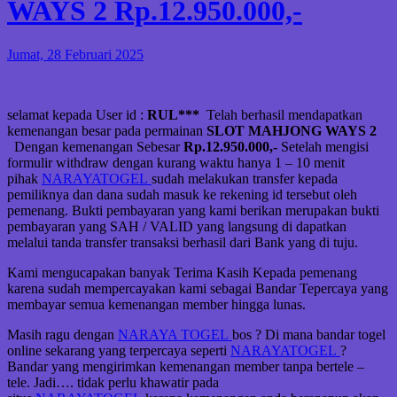
WAYS 2 Rp.12.950.000,-
Jumat, 28 Februari 2025
selamat kepada User id :
RUL***
Telah berhasil mendapatkan
kemenangan besar pada permainan
SLOT MAHJONG WAYS 2
Dengan kemenangan Sebesar
Rp.12.950.000,-
Setelah mengisi
formulir withdraw dengan kurang waktu hanya 1 – 10 menit
pihak
NARAYATOGEL
sudah melakukan transfer kepada
pemiliknya dan dana sudah masuk ke rekening id tersebut oleh
pemenang. Bukti pembayaran yang kami berikan merupakan bukti
pembayaran yang SAH / VALID yang langsung di dapatkan
melalui tanda transfer transaksi berhasil dari Bank yang di tuju.
Kami mengucapakan banyak Terima Kasih Kepada pemenang
karena sudah mempercayakan kami sebagai Bandar Tepercaya yang
membayar semua kemenangan member hingga lunas.
Masih ragu dengan
NARAYA TOGEL
bos ? Di mana bandar togel
online sekarang yang terpercaya seperti
NARAYATOGEL
?
Bandar yang mengirimkan kemenangan member tanpa bertele –
tele. Jadi…. tidak perlu khawatir pada