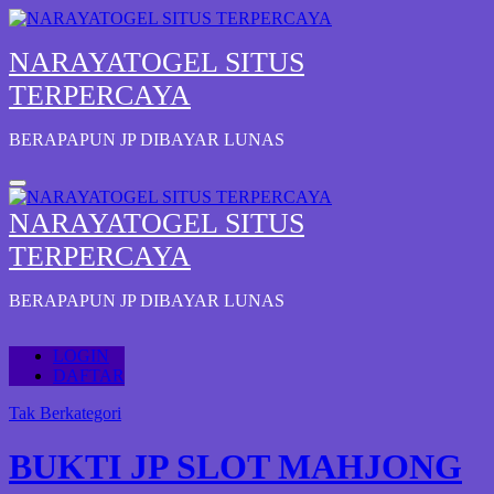
Skip
to
NARAYATOGEL SITUS
content
TERPERCAYA
BERAPAPUN JP DIBAYAR LUNAS
NARAYATOGEL SITUS
TERPERCAYA
BERAPAPUN JP DIBAYAR LUNAS
LOGIN
DAFTAR
Tak Berkategori
BUKTI JP SLOT MAHJONG