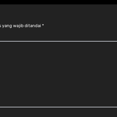
 yang wajib ditandai
*