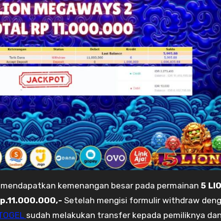
l mendapatkan kemenangan besar pada permainan
5 LI
p.11.000.000,-
Setelah mengisi formulir withdraw den
TOGEL
sudah melakukan transfer kepada pemiliknya da