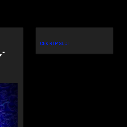
CEK RTP SLOT
-