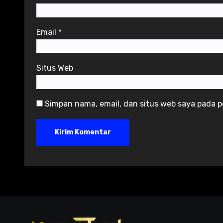
Email
*
Situs Web
Simpan nama, email, dan situs web saya pada p