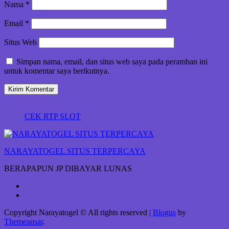
Nama
*
Email
*
Situs Web
Simpan nama, email, dan situs web saya pada peramban ini
untuk komentar saya berikutnya.
CEK RTP SLOT
NARAYATOGEL SITUS TERPERCAYA
BERAPAPUN JP DIBAYAR LUNAS
Copyright Narayatogel © All rights reserved
|
Blogus
by
Themeansar
.