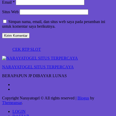
Email
*
Situs Web
Simpan nama, email, dan situs web saya pada peramban ini
untuk komentar saya berikutnya.
CEK RTP SLOT
NARAYATOGEL SITUS TERPERCAYA
BERAPAPUN JP DIBAYAR LUNAS
Copyright Narayatogel © All rights reserved
|
Blogus
by
Themeansar
.
LOGIN