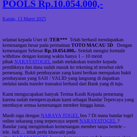
POOLS Rp.10.054.000,-
Kamis, 13 Maret 2025
selamat kepada User id :
TER***
Telah berhasil mendapatkan
kemenangan besar pada permainan
TOTO MACAU 5D
Dengan
kemenangan Sebesar
Rp.10.054.000,-
Setelah mengisi formulir
withdraw dengan kurang waktu hanya 1 – 10 menit
pihak
NARAYATOGEL
sudah melakukan transfer kepada
pemiliknya dan dana sudah masuk ke rekening id tersebut oleh
pemenang. Bukti pembayaran yang kami berikan merupakan bukti
pembayaran yang SAH / VALID yang langsung di dapatkan
melalui tanda transfer transaksi berhasil dari Bank yang di tuju.
Kami mengucapakan banyak Terima Kasih Kepada pemenang
karena sudah mempercayakan kami sebagai Bandar Tepercaya yang
membayar semua kemenangan member hingga lunas.
Masih ragu dengan
NARAYA TOGEL
bos ? Di mana bandar togel
online sekarang yang terpercaya seperti
NARAYATOGEL
?
Bandar yang mengirimkan kemenangan member tanpa bertele –
tele. Jadi…. tidak perlu khawatir pada