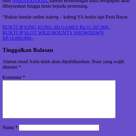
situs
NARAYATOGEL
karena kemenangan anda berapapun akan
dibayarakan hingga lunas kepada pemenang.
“Bukan bandar online kaleng – kaleng YA bosku tapi Pasti Bayar
Navigasi
BUKTI JP KING KONG 4D GAMES Rp.11.267.000,-
BUKTI JP SLOT WILD BOUNTY SHOWDOWN
pos
RP.16.000.000,-
Tinggalkan Balasan
Alamat email Anda tidak akan dipublikasikan.
Ruas yang wajib
ditandai
*
Komentar
*
Nama
*