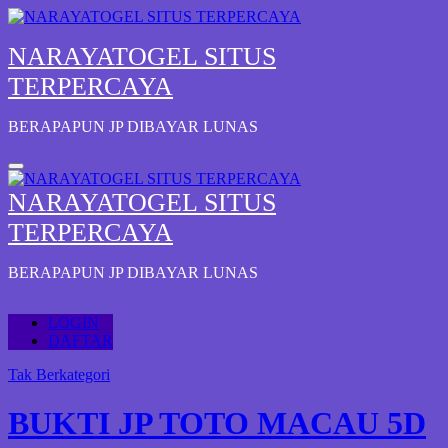
Skip
to
NARAYATOGEL SITUS
content
TERPERCAYA
BERAPAPUN JP DIBAYAR LUNAS
NARAYATOGEL SITUS
TERPERCAYA
BERAPAPUN JP DIBAYAR LUNAS
LOGIN
DAFTAR
Tak Berkategori
BUKTI JP TOTO MACAU 5D