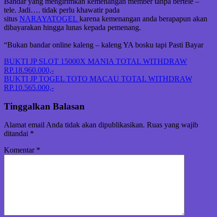
Bandar yang mengirimkan kemenangan member tanpa bertele –
tele. Jadi…. tidak perlu khawatir pada
situs
NARAYATOGEL
karena kemenangan anda berapapun akan
dibayarakan hingga lunas kepada pemenang.
“Bukan bandar online kaleng – kaleng YA bosku tapi Pasti Bayar
Navigasi
BUKTI JP SLOT 15000X MANIA TOTAL WITHDRAW
RP.18.960.000,-
pos
BUKTI JP TOGEL TOTO MACAU TOTAL WITHDRAW
RP.10.565.000,-
Tinggalkan Balasan
Alamat email Anda tidak akan dipublikasikan.
Ruas yang wajib
ditandai
*
Komentar
*