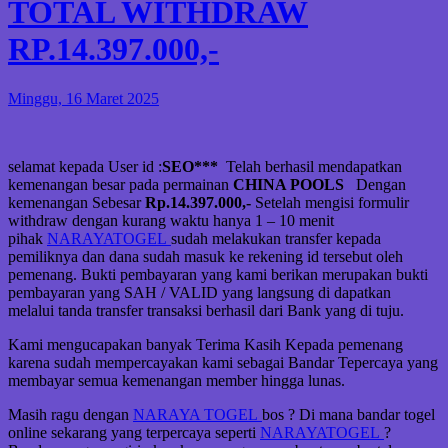
TOTAL WITHDRAW
RP.14.397.000,-
Minggu, 16 Maret 2025
selamat kepada User id :
SEO***
Telah berhasil mendapatkan
kemenangan besar pada permainan
CHINA POOLS
Dengan
kemenangan Sebesar
Rp.14.397.000,-
Setelah mengisi formulir
withdraw dengan kurang waktu hanya 1 – 10 menit
pihak
NARAYATOGEL
sudah melakukan transfer kepada
pemiliknya dan dana sudah masuk ke rekening id tersebut oleh
pemenang. Bukti pembayaran yang kami berikan merupakan bukti
pembayaran yang SAH / VALID yang langsung di dapatkan
melalui tanda transfer transaksi berhasil dari Bank yang di tuju.
Kami mengucapakan banyak Terima Kasih Kepada pemenang
karena sudah mempercayakan kami sebagai Bandar Tepercaya yang
membayar semua kemenangan member hingga lunas.
Masih ragu dengan
NARAYA TOGEL
bos ? Di mana bandar togel
online sekarang yang terpercaya seperti
NARAYATOGEL
?