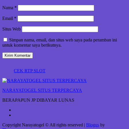
Nama
*
Email
*
Situs Web
Simpan nama, email, dan situs web saya pada peramban ini
untuk komentar saya berikutnya.
CEK RTP SLOT
NARAYATOGEL SITUS TERPERCAYA
BERAPAPUN JP DIBAYAR LUNAS
Copyright Narayatogel © All rights reserved
|
Blogus
by