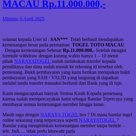
MACAU Rp.11.000.000,-
Minggu, 6 April 2025
selamat kepada User id :
SAN***
Telah berhasil mendapatkan
kemenangan besar pada permainan
TOGEL TOTO MACAU
Dengan kemenangan Sebesar
Rp.11.000.000,-
Setelah mengisi
formulir withdraw dengan kurang waktu hanya 1 – 10 menit
pihak
NARAYATOGEL
sudah melakukan transfer kepada
pemiliknya dan dana sudah masuk ke rekening id tersebut oleh
pemenang. Bukti pembayaran yang kami berikan merupakan bukti
pembayaran yang SAH / VALID yang langsung di dapatkan
melalui tanda transfer transaksi berhasil dari Bank yang di tuju.
Kami mengucapakan banyak Terima Kasih Kepada pemenang
karena sudah mempercayakan kami sebagai Bandar Tepercaya yang
membayar semua kemenangan member hingga lunas.
Masih ragu dengan
NARAYA TOGEL
bos ? Di mana bandar togel
online sekarang yang terpercaya seperti
NARAYATOGEL
?
Bandar yang mengirimkan kemenangan member tanpa bertele –
tele. Jadi…. tidak perlu khawatir pada