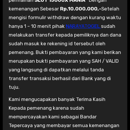
kemenangan Sebesar
Rp.10.000.000,-
Setelah
mengisi formulir withdraw dengan kurang waktu
hanya 1 – 10 menit pihak
NARAYATOGEL
sudah
melakukan transfer kepada pemiliknya dan dana
sudah masuk ke rekening id tersebut oleh
pemenang. Bukti pembayaran yang kami berikan
merupakan bukti pembayaran yang SAH / VALID
yang langsung di dapatkan melalui tanda
transfer transaksi berhasil dari Bank yang di
tuju.
Kami mengucapakan banyak Terima Kasih
Kepada pemenang karena sudah
mempercayakan kami sebagai Bandar
Tepercaya yang membayar semua kemenangan