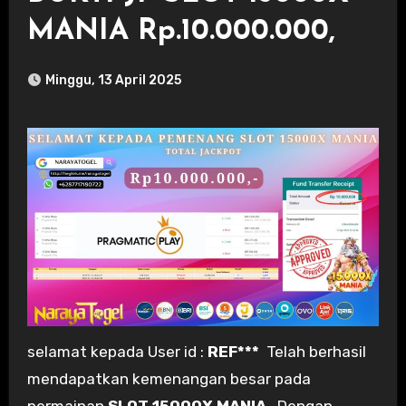
MANIA Rp.10.000.000,
Minggu, 13 April 2025
selamat kepada User id :
REF***
Telah berhasil
mendapatkan kemenangan besar pada
permainan
SLOT 15000X MANIA
Dengan