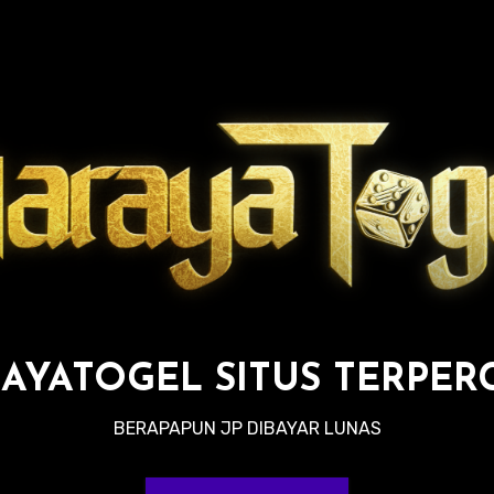
AYATOGEL SITUS TERPER
BERAPAPUN JP DIBAYAR LUNAS