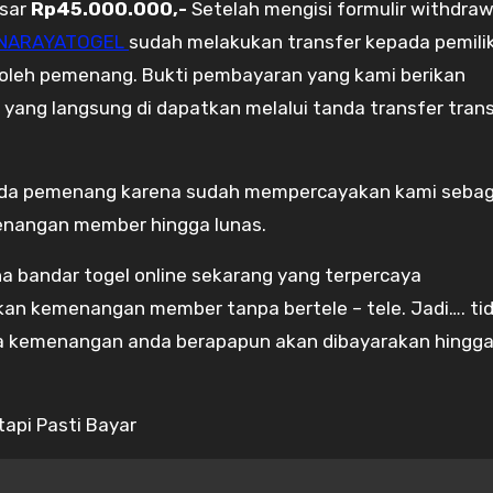
sar
Rp45.000.000,-
Setelah mengisi formulir withdra
NARAYATOGEL
sudah melakukan transfer kepada pemili
 oleh pemenang. Bukti pembayaran yang kami berikan
yang langsung di dapatkan melalui tanda transfer tran
ada pemenang karena sudah mempercayakan kami sebag
nangan member hingga lunas.
na bandar togel online sekarang yang terpercaya
an kemenangan member tanpa bertele – tele. Jadi…. ti
a kemenangan anda berapapun akan dibayarakan hingga
tapi Pasti Bayar