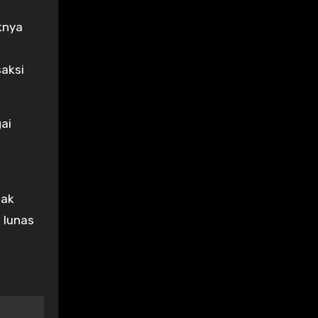
w
knya
saksi
ai
dak
 lunas