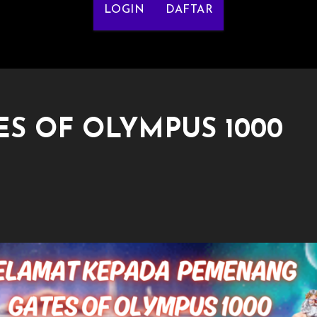
LOGIN
DAFTAR
ES OF OLYMPUS 1000