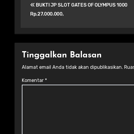
BUKTI JP SLOT GATES OF OLYMPUS 1000
pos
Rp.27.000.000,
Tinggalkan Balasan
Alamat email Anda tidak akan dipublikasikan.
Ruas
Komentar
*