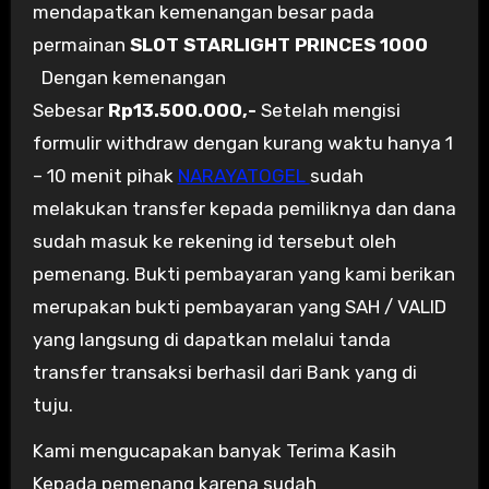
mendapatkan kemenangan besar pada
permainan
SLOT STARLIGHT PRINCES 1000
Dengan kemenangan
Sebesar
Rp13.500.000,-
Setelah mengisi
formulir withdraw dengan kurang waktu hanya 1
– 10 menit pihak
NARAYATOGEL
sudah
melakukan transfer kepada pemiliknya dan dana
sudah masuk ke rekening id tersebut oleh
pemenang. Bukti pembayaran yang kami berikan
merupakan bukti pembayaran yang SAH / VALID
yang langsung di dapatkan melalui tanda
transfer transaksi berhasil dari Bank yang di
tuju.
Kami mengucapakan banyak Terima Kasih
Kepada pemenang karena sudah