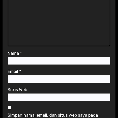
Nama
*
Email
*
Situs Web
Simpan nama, email, dan situs web saya pada