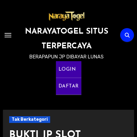
Skip
to
content
NARAYATOGEL SITUS
TERPERCAYA
BERAPAPUN JP DIBAYAR LUNAS
LOGIN
DAFTAR
Tak Berkategori
BUKTI JP SLOT