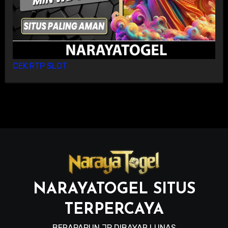
CEK RTP SLOT
NARAYATOGEL SITUS
TERPERCAYA
BERAPAPUN JP DIBAYAR LUNAS