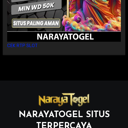
CEK RTP SLOT
NARAYATOGEL SITUS
TERPERCAYA