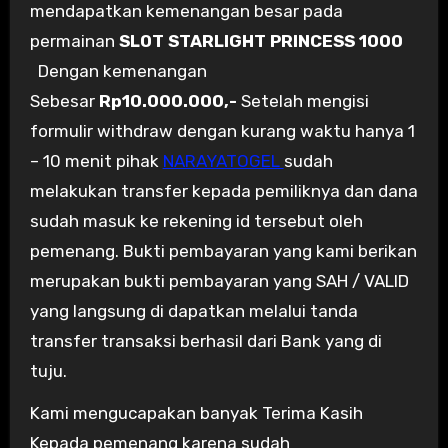
mendapatkan kemenangan besar pada
permainan
SLOT STARLIGHT PRINCESS 1000
Dengan kemenangan
Sebesar
Rp10.000.000,-
Setelah mengisi
formulir withdraw dengan kurang waktu hanya 1
– 10 menit pihak
NARAYATOGEL
sudah
melakukan transfer kepada pemiliknya dan dana
sudah masuk ke rekening id tersebut oleh
pemenang. Bukti pembayaran yang kami berikan
merupakan bukti pembayaran yang SAH / VALID
yang langsung di dapatkan melalui tanda
transfer transaksi berhasil dari Bank yang di
tuju.
Kami mengucapakan banyak Terima Kasih
Kepada pemenang karena sudah