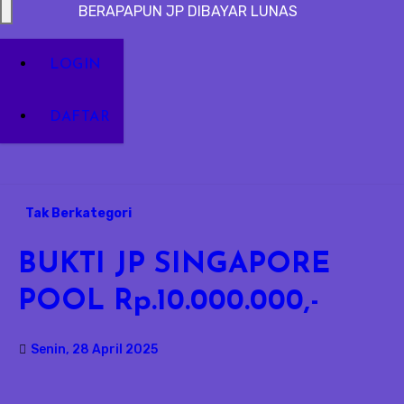
BERAPAPUN JP DIBAYAR LUNAS
LOGIN
DAFTAR
Tak Berkategori
BUKTI JP SINGAPORE
POOL Rp.10.000.000,-
Senin, 28 April 2025