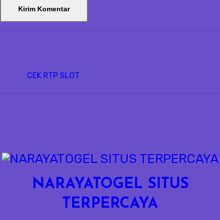
CEK RTP SLOT
NARAYATOGEL SITUS
TERPERCAYA