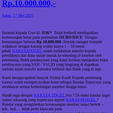
Rp.10.000.000,-
Sabtu, 17 Mei 2025
Selamat kepada User id :
JOK*
Telah berhasil mendapatkan
kemenangan besar pada permainan
SICBO DICE
Dengan
kemenangan Sebesar
Rp 10.000.000
,-Setelah mengisi formulir
withdraw dengan kurang waktu hanya 1 – 10 menit
pihak
NARAYATOGEL
sudah melakukan transfer kepada
pemiliknya dan dana sudah masuk ke rekening id tersebut oleh
pemenang. Bukti pembayaran yang kami berikan merupakan bukti
pembayaran yang SAH / VALID yang langsung di dapatkan
melalui tanda transfer transaksi berhasil dari Bank yang di tuju.
Kami mengucapakan banyak Terima Kasih Kepada pemenang
karena sudah mempercayakan kami sebagai Bandar Tepercaya yang
membayar semua kemenangan member hingga lunas.
Masih ragu dengan
NARAYA TOGEL
bos ? Di mana bandar togel
online sekarang yang terpercaya seperti
NARAYATOGEL
?
Bandar yang mengirimkan kemenangan member tanpa bertele –
tele. Jadi…. tidak perlu khawatir pada