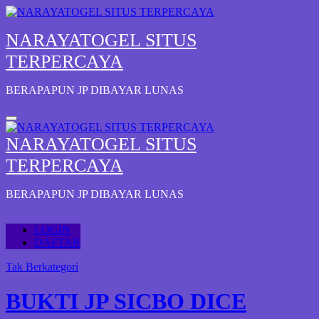
Skip
to
NARAYATOGEL SITUS
content
TERPERCAYA
BERAPAPUN JP DIBAYAR LUNAS
NARAYATOGEL SITUS
TERPERCAYA
BERAPAPUN JP DIBAYAR LUNAS
LOGIN
DAFTAR
Tak Berkategori
BUKTI JP SICBO DICE