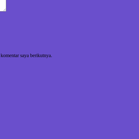
 komentar saya berikutnya.