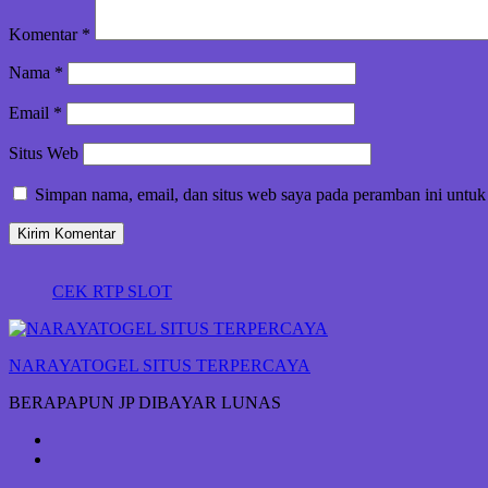
Komentar
*
Nama
*
Email
*
Situs Web
Simpan nama, email, dan situs web saya pada peramban ini untuk
CEK RTP SLOT
NARAYATOGEL SITUS TERPERCAYA
BERAPAPUN JP DIBAYAR LUNAS