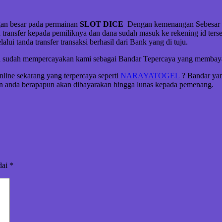
an besar pada permainan
SLOT DICE
Dengan kemenangan Sebesar
transfer kepada pemiliknya dan dana sudah masuk ke rekening id ter
 tanda transfer transaksi berhasil dari Bank yang di tuju.
 sudah mempercayakan kami sebagai Bandar Tepercaya yang membay
nline sekarang yang terpercaya seperti
NARAYATOGEL
? Bandar ya
 anda berapapun akan dibayarakan hingga lunas kepada pemenang.
dai
*