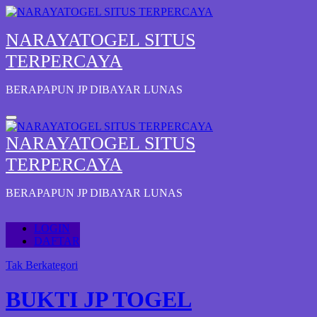
Skip
to
NARAYATOGEL SITUS
content
TERPERCAYA
BERAPAPUN JP DIBAYAR LUNAS
NARAYATOGEL SITUS
TERPERCAYA
BERAPAPUN JP DIBAYAR LUNAS
LOGIN
DAFTAR
Tak Berkategori
BUKTI JP TOGEL