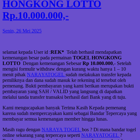
HONGKONG LOTTO
Rp.10.000.000,-
Senin, 26 Mei 2025
selamat kepada User id :
REK*
Telah berhasil mendapatkan
kemenangan besar pada permainan
TOGEL HONGKONG
LOTTO
Dengan kemenangan Sebesar
Rp 10.000.000
,- Setelah
mengisi formulir withdraw dengan kurang waktu hanya 1 – 10
menit pihak
NARAYATOGEL
sudah melakukan transfer kepada
pemiliknya dan dana sudah masuk ke rekening id tersebut oleh
pemenang. Bukti pembayaran yang kami berikan merupakan bukti
pembayaran yang SAH / VALID yang langsung di dapatkan
melalui tanda transfer transaksi berhasil dari Bank yang di tuju.
Kami mengucapakan banyak Terima Kasih Kepada pemenang
karena sudah mempercayakan kami sebagai Bandar Tepercaya yang
membayar semua kemenangan member hingga lunas.
Masih ragu dengan
NARAYA TOGEL
bos ? Di mana bandar togel
online sekarang yang terpercaya seperti
NARAYATOGEL
?