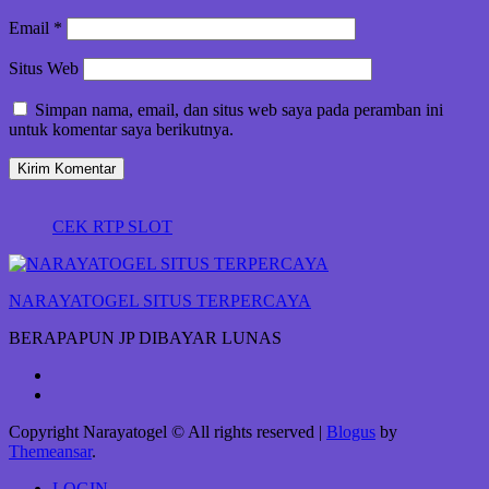
Email
*
Situs Web
Simpan nama, email, dan situs web saya pada peramban ini
untuk komentar saya berikutnya.
CEK RTP SLOT
NARAYATOGEL SITUS TERPERCAYA
BERAPAPUN JP DIBAYAR LUNAS
Copyright Narayatogel © All rights reserved
|
Blogus
by
Themeansar
.
LOGIN