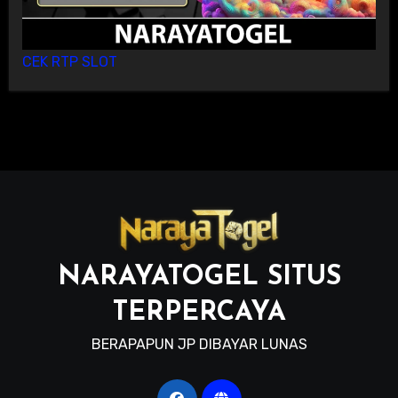
CEK RTP SLOT
NARAYATOGEL SITUS
TERPERCAYA
BERAPAPUN JP DIBAYAR LUNAS