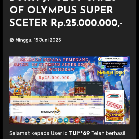
OF OLYMPUS SUPER
SCETER Rp.25.000.000,-
Minggu, 15 Juni 2025
Selamat kepada User id
TUI**69
Telah berhasil