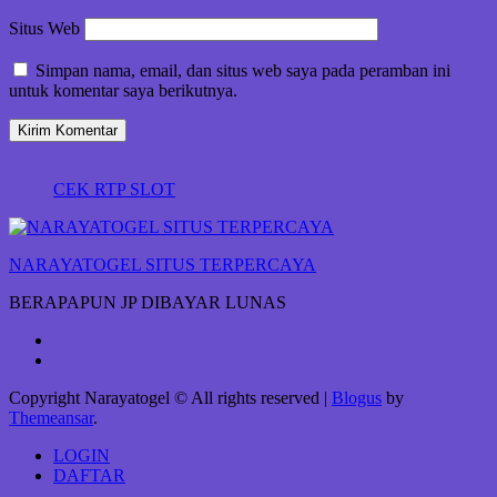
Situs Web
Simpan nama, email, dan situs web saya pada peramban ini
untuk komentar saya berikutnya.
CEK RTP SLOT
NARAYATOGEL SITUS TERPERCAYA
BERAPAPUN JP DIBAYAR LUNAS
Copyright Narayatogel © All rights reserved
|
Blogus
by
Themeansar
.
LOGIN
DAFTAR