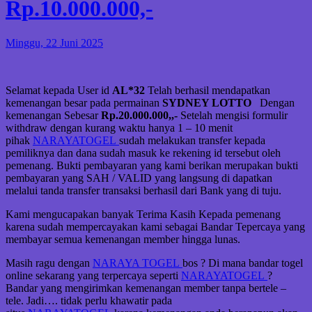
Rp.10.000.000,-
Minggu, 22 Juni 2025
Selamat kepada User id
AL*32
Telah berhasil mendapatkan
kemenangan besar pada permainan
SYDNEY LOTTO
Dengan
kemenangan Sebesar
Rp.20.000.000,,-
Setelah mengisi formulir
withdraw dengan kurang waktu hanya 1 – 10 menit
pihak
NARAYATOGEL
sudah melakukan transfer kepada
pemiliknya dan dana sudah masuk ke rekening id tersebut oleh
pemenang. Bukti pembayaran yang kami berikan merupakan bukti
pembayaran yang SAH / VALID yang langsung di dapatkan
melalui tanda transfer transaksi berhasil dari Bank yang di tuju.
Kami mengucapakan banyak Terima Kasih Kepada pemenang
karena sudah mempercayakan kami sebagai Bandar Tepercaya yang
membayar semua kemenangan member hingga lunas.
Masih ragu dengan
NARAYA TOGEL
bos ? Di mana bandar togel
online sekarang yang terpercaya seperti
NARAYATOGEL
?
Bandar yang mengirimkan kemenangan member tanpa bertele –
tele. Jadi…. tidak perlu khawatir pada