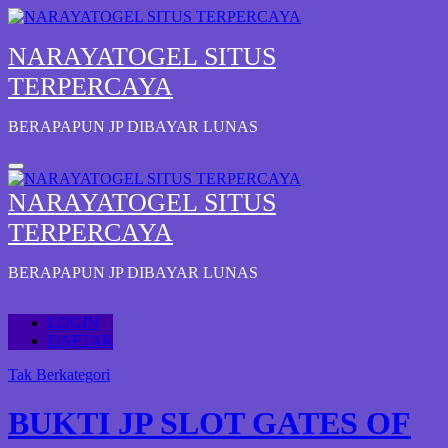
Skip
to
NARAYATOGEL SITUS
content
TERPERCAYA
BERAPAPUN JP DIBAYAR LUNAS
NARAYATOGEL SITUS
TERPERCAYA
BERAPAPUN JP DIBAYAR LUNAS
LOGIN
DAFTAR
Tak Berkategori
BUKTI JP SLOT GATES OF