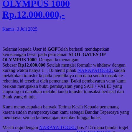
OLYMPUS 1000
Rp.12.000.000,-
Kamis, 3 Juli 2025
Selamat kepada User id
GOP
Telah berhasil mendapatkan
kemenangan besar pada permainan
SLOT GATES OF
OLYMPUS 1000
Dengan kemenangan
Sebesar
Rp12.000.000
Setelah mengisi formulir withdraw dengan
kurang waktu hanya 1 – 10 menit pihak
NARAYATOGEL
sudah
melakukan transfer kepada pemiliknya dan dana sudah masuk ke
rekening id tersebut oleh pemenang. Bukti pembayaran yang kami
berikan merupakan bukti pembayaran yang SAH / VALID yang
langsung di dapatkan melalui tanda transfer transaksi berhasil dari
Bank yang di tuju.
Kami mengucapakan banyak Terima Kasih Kepada pemenang
karena sudah mempercayakan kami sebagai Bandar Tepercaya yang
membayar semua kemenangan member hingga lunas.
Masih ragu dengan
NARAYA TOGEL
bos ? Di mana bandar togel