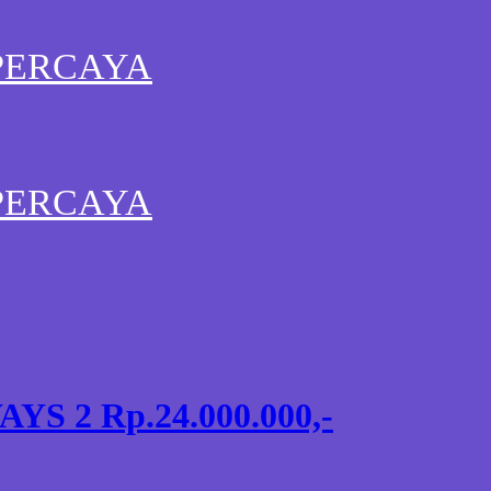
PERCAYA
PERCAYA
 2 Rp.24.000.000,-