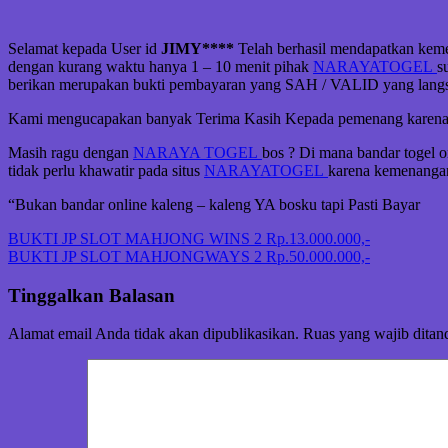
Selamat kepada User id
JIMY****
Telah berhasil mendapatkan kem
dengan kurang waktu hanya 1 – 10 menit pihak
NARAYATOGEL
s
berikan merupakan bukti pembayaran yang SAH / VALID yang langsung 
Kami mengucapakan banyak Terima Kasih Kepada pemenang karena
Masih ragu dengan
NARAYA TOGEL
bos ? Di mana bandar togel o
tidak perlu khawatir pada situs
NARAYATOGEL
karena kemenangan
“Bukan bandar online kaleng – kaleng YA bosku tapi Pasti Bayar
Navigasi
BUKTI JP SLOT MAHJONG WINS 2 Rp.13.000.000,-
BUKTI JP SLOT MAHJONGWAYS 2 Rp.50.000.000,-
pos
Tinggalkan Balasan
Alamat email Anda tidak akan dipublikasikan.
Ruas yang wajib ditan