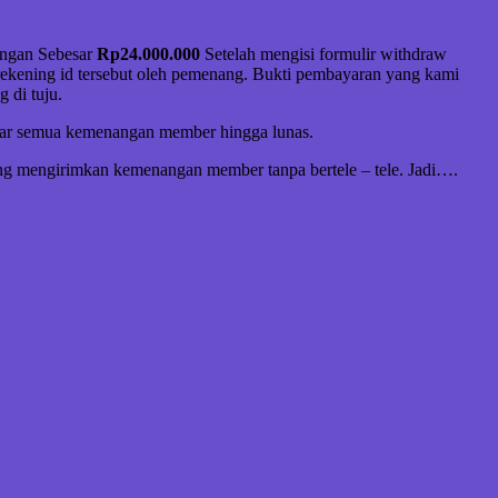
ngan Sebesar
Rp24.000.000
Setelah mengisi formulir withdraw
rekening id tersebut oleh pemenang. Bukti pembayaran yang kami
 di tuju.
ar semua kemenangan member hingga lunas.
ng mengirimkan kemenangan member tanpa bertele – tele. Jadi….