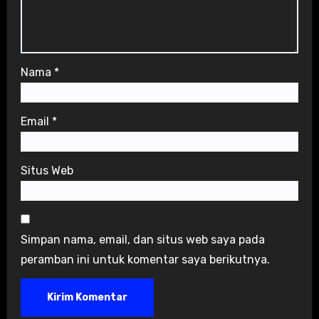
Nama
*
Email
*
Situs Web
Simpan nama, email, dan situs web saya pada
peramban ini untuk komentar saya berikutnya.