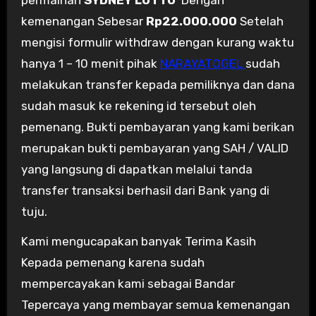
kemenangan Sebesar
Rp22.000.000
Setelah
mengisi formulir withdraw dengan kurang waktu
hanya 1 – 10 menit pihak
NARAYATOGEL
sudah
melakukan transfer kepada pemiliknya dan dana
sudah masuk ke rekening id tersebut oleh
pemenang. Bukti pembayaran yang kami berikan
merupakan bukti pembayaran yang SAH / VALID
yang langsung di dapatkan melalui tanda
transfer transaksi berhasil dari Bank yang di
tuju.
Kami mengucapakan banyak Terima Kasih
Kepada pemenang karena sudah
mempercayakan kami sebagai Bandar
Tepercaya yang membayar semua kemenangan