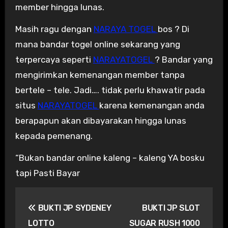
member hingga lunas.
Masih ragu dengan
NARAYA TOGEL
bos ? Di
mana bandar togel online sekarang yang
terpercaya seperti
NARAYATOGEL
? Bandar yang
mengirimkan kemenangan member tanpa
bertele – tele. Jadi…. tidak perlu khawatir pada
situs
NARAYATOGEL
karena kemenangan anda
berapapun akan dibayarakan hingga lunas
kepada pemenang.
“Bukan bandar online kaleng – kaleng YA bosku
tapi Pasti Bayar
Navigasi
BUKTI JP SYDENEY
BUKTI JP SLOT
pos
LOTTO
SUGAR RUSH 1000