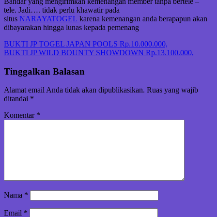
Bandar yang mengirimkan kemenangan member tanpa bertele –
tele. Jadi…. tidak perlu khawatir pada
situs
NARAYATOGEL
karena kemenangan anda berapapun akan
dibayarakan hingga lunas kepada pemenang
Navigasi
BUKTI JP TOGEL JAPAN POOLS Rp.10.000.000,
BUKTI JP WILD BOUNTY SHOWDOWN Rp.13.100.000,
pos
Tinggalkan Balasan
Alamat email Anda tidak akan dipublikasikan.
Ruas yang wajib
ditandai
*
Komentar
*
Nama
*
Email
*