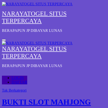
Skip
to
NARAYATOGEL SITUS
content
TERPERCAYA
BERAPAPUN JP DIBAYAR LUNAS
NARAYATOGEL SITUS
TERPERCAYA
BERAPAPUN JP DIBAYAR LUNAS
LOGIN
DAFTAR
Tak Berkategori
BUKTI SLOT MAHJONG