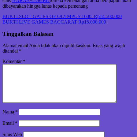
situs
NARAYATOGEL
karena kemenangan anda berapapun akan
dibayarakan hingga lunas kepada pemenang
Navigasi
BUKTI SLOT GATES OF OLYMPUS 1000 Rp14.500.000
BUKTI LIVE GAMES BACCARAT Rp15.000.000
pos
Tinggalkan Balasan
Alamat email Anda tidak akan dipublikasikan.
Ruas yang wajib
ditandai
*
Komentar
*
Nama
*
Email
*
Situs Web