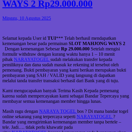
WAYS 2 Rp29.000.000
Minggu, 10 Agustus 2025
Selamat kepada User id
TUI
*** Telah berhasil mendapatkan
kemenangan besar pada permainan
SLOT MAHJONG WAYS 2
Dengan kemenangan Sebesar
Rp 29.000.000
Setelah mengisi
formulir withdraw dengan kurang waktu hanya 1 – 10 menit
pihak
NARAYATOGEL
sudah melakukan transfer kepada
pemiliknya dan dana sudah masuk ke rekening id tersebut oleh
pemenang. Bukti pembayaran yang kami berikan merupakan bukti
pembayaran yang SAH / VALID yang langsung di dapatkan
melalui tanda transfer transaksi berhasil dari Bank yang di tuju.
Kami mengucapakan banyak Terima Kasih Kepada pemenang
karena sudah mempercayakan kami sebagai Bandar Tepercaya yang
membayar semua kemenangan member hingga lunas.
Masih ragu dengan
NARAYA TOGEL
bos ? Di mana bandar togel
online sekarang yang terpercaya seperti
NARAYATOGEL
?
Bandar yang mengirimkan kemenangan member tanpa bertele –
tele. Jadi…. tidak perlu khawatir pada