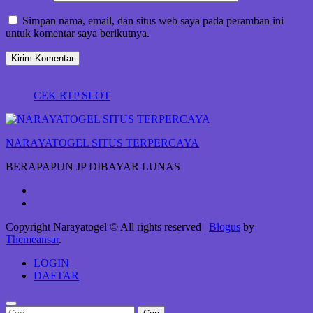
Simpan nama, email, dan situs web saya pada peramban ini
untuk komentar saya berikutnya.
CEK RTP SLOT
NARAYATOGEL SITUS TERPERCAYA
BERAPAPUN JP DIBAYAR LUNAS
Copyright Narayatogel © All rights reserved
|
Blogus
by
Themeansar
.
LOGIN
DAFTAR
Cari